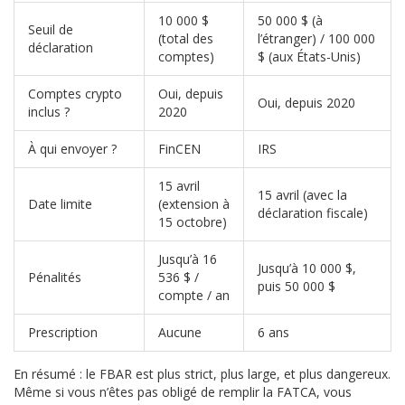
10 000 $
50 000 $ (à
Seuil de
(total des
l’étranger) / 100 000
déclaration
comptes)
$ (aux États-Unis)
Comptes crypto
Oui, depuis
Oui, depuis 2020
inclus ?
2020
À qui envoyer ?
FinCEN
IRS
15 avril
15 avril (avec la
Date limite
(extension à
déclaration fiscale)
15 octobre)
Jusqu’à 16
Jusqu’à 10 000 $,
Pénalités
536 $ /
puis 50 000 $
compte / an
Prescription
Aucune
6 ans
En résumé : le FBAR est plus strict, plus large, et plus dangereux.
Même si vous n’êtes pas obligé de remplir la FATCA, vous