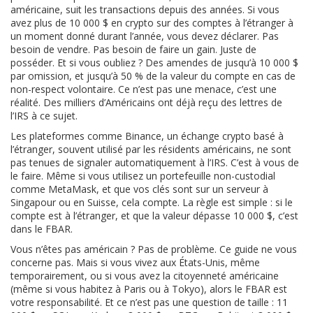
américaine
, suit les transactions depuis des années. Si vous
avez plus de 10 000 $ en crypto sur des comptes à l’étranger à
un moment donné durant l’année, vous devez déclarer. Pas
besoin de vendre. Pas besoin de faire un gain. Juste de
posséder. Et si vous oubliez ? Des amendes de jusqu’à 10 000 $
par omission, et jusqu’à 50 % de la valeur du compte en cas de
non-respect volontaire. Ce n’est pas une menace, c’est une
réalité. Des milliers d’Américains ont déjà reçu des lettres de
l’IRS à ce sujet.
Les plateformes comme
Binance
,
un échange crypto basé à
l’étranger, souvent utilisé par les résidents américains
, ne sont
pas tenues de signaler automatiquement à l’IRS. C’est à vous de
le faire. Même si vous utilisez un portefeuille non-custodial
comme MetaMask, et que vos clés sont sur un serveur à
Singapour ou en Suisse, cela compte. La règle est simple : si le
compte est à l’étranger, et que la valeur dépasse 10 000 $, c’est
dans le FBAR.
Vous n’êtes pas américain ? Pas de problème. Ce guide ne vous
concerne pas. Mais si vous vivez aux États-Unis, même
temporairement, ou si vous avez la citoyenneté américaine
(même si vous habitez à Paris ou à Tokyo), alors le FBAR est
votre responsabilité. Et ce n’est pas une question de taille : 11