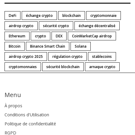
DeFi
échange crypto
blockchain
cryptomonnaie
airdrop crypto
sécurité crypto
échange décentralisé
Ethereum
crypto
DEX
CoinMarketCap airdrop
Bitcoin
Binance Smart Chain
Solana
airdrop crypto 2025
régulation crypto
stablecoins
cryptomonnaies
sécurité blockchain
arnaque crypto
Menu
À propos
Conditions d'Utilisation
Politique de confidentialité
RGPD