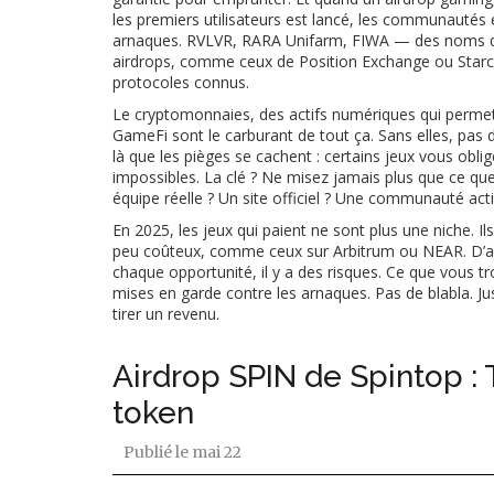
les premiers utilisateurs
est lancé, les communautés ex
arnaques. RVLVR, RARA Unifarm, FIWA — des noms qui 
airdrops, comme ceux de Position Exchange ou Starch
protocoles connus.
Le
cryptomonnaies
,
des actifs numériques qui permet
GameFi
sont le carburant de tout ça. Sans elles, pa
là que les pièges se cachent : certains jeux vous obli
impossibles. La clé ? Ne misez jamais plus que ce que 
équipe réelle ? Un site officiel ? Une communauté acti
En 2025, les jeux qui paient ne sont plus une niche. Ils
peu coûteux, comme ceux sur Arbitrum ou NEAR. D’aut
chaque opportunité, il y a des risques. Ce que vous tro
mises en garde contre les arnaques. Pas de blabla. Ju
tirer un revenu.
Airdrop SPIN de Spintop : T
token
Publié le
mai 22