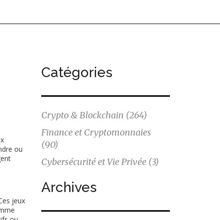
Catégories
Crypto & Blockchain
(264)
Finance et Cryptomonnaies
ux
(90)
ndre ou
gent
Cybersécurité et Vie Privée
(3)
Archives
s
Ces jeux
comme
ifs ou