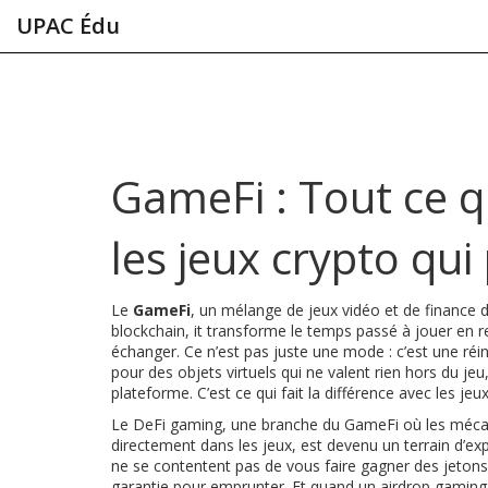
UPAC Édu
GameFi : Tout ce q
les jeux crypto qui
Le
GameFi
,
un mélange de jeux vidéo et de finance 
blockchain
, it
transforme le temps passé à jouer en r
échanger
.
Ce n’est pas juste une mode : c’est une ré
pour des objets virtuels qui ne valent rien hors du j
plateforme. C’est ce qui fait la différence avec les jeux
Le
DeFi gaming
,
une branche du GameFi où les mécan
directement dans les jeux
, est devenu un terrain d’e
ne se contentent pas de vous faire gagner des jetons :
garantie pour emprunter. Et quand un
airdrop gaming