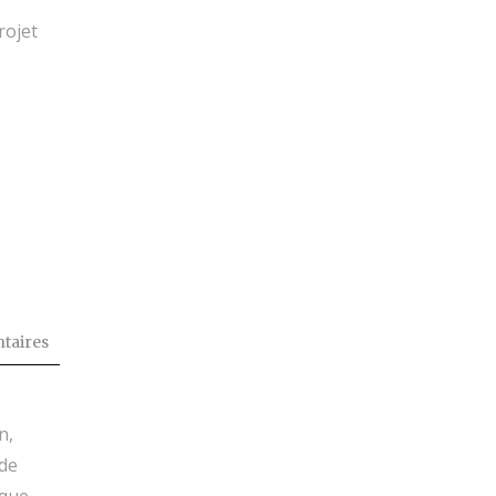
rojet
taires
n,
 de