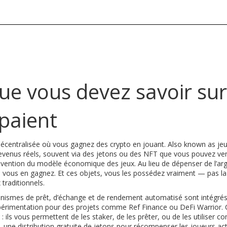
ue vous devez savoir sur
 paient
décentralisée où vous gagnez des crypto en jouant
. Also known as
je
evenus réels, souvent via des jetons ou des NFT que vous pouvez ve
invention du modèle économique des jeux. Au lieu de dépenser de l’ar
eu, vous en gagnez. Et ces objets, vous les possédez vraiment — pas la
 traditionnels.
ismes de prêt, d’échange et de rendement automatisé sont intégré
xpérimentation pour des projets comme Ref Finance ou DeFi Warrior. 
 ils vous permettent de les staker, de les prêter, ou de les utiliser 
,
une distribution gratuite de jetons pour récompenser les joueurs act