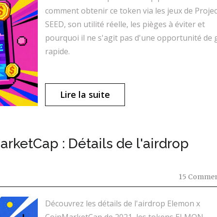
comment obtenir ce token via les jeux de Projec
SEED, son utilité réelle, les pièges à éviter et
pourquoi il ne s'agit pas d'une opportunité de 
rapide.
Lire la suite
ketCap : Détails de l'airdrop
15 Commen
Découvrez les détails de l'airdrop Elemon x
CoinMarketCap de 2021, les tokens ELMON