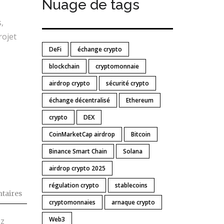
Nuage de tags
,
rojet
DeFi
échange crypto
blockchain
cryptomonnaie
airdrop crypto
sécurité crypto
échange décentralisé
Ethereum
crypto
DEX
CoinMarketCap airdrop
Bitcoin
Binance Smart Chain
Solana
airdrop crypto 2025
régulation crypto
stablecoins
taires
cryptomonnaies
arnaque crypto
Web3
ez