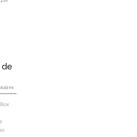
sque
p de
taires
 Box
e
es