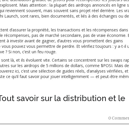
plosent. Mais attention : la plupart des airdrops annoncés en ligne 
reviennent souvent, mais souvent sans projet réel derrière. Les vra
i Launch, sont rares, bien documentés, et liés à des échanges ou d
tent d’assurer la propriété, les transactions et les récompenses dans 
s de récompenses, pas de marché secondaire, pas de vraie économie. E
gent à investir avant de gagner, d’autres vous promettent des gains
vous pouvez vous permettre de perdre. Et vérifiez toujours : y a-t-il 
ve ? Si non, c’est un feu rouge.
 sont là, et ils évoluent vite. Certains se concentrent sur les swaps ra
res sur les airdrops de 5 millions de dollars, comme $POSI. Mais de
uverez ici, c’est une sélection de guides réels, d’analyses vérifiées, et
ste ce qu’il faut savoir pour jouer intelligemment — et peut-être mê
out savoir sur la distribution et le
0 Commen