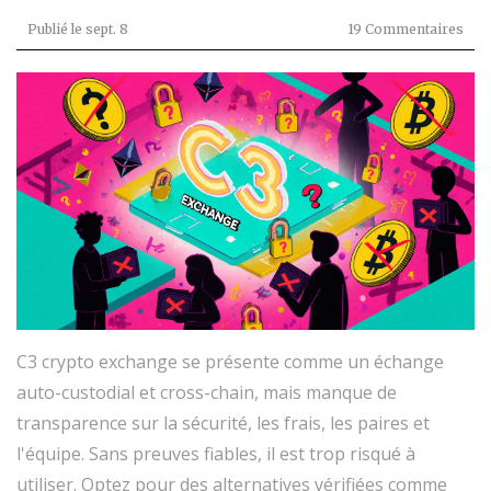
Publié le
sept. 8
19 Commentaires
C3 crypto exchange se présente comme un échange
auto-custodial et cross-chain, mais manque de
transparence sur la sécurité, les frais, les paires et
l'équipe. Sans preuves fiables, il est trop risqué à
utiliser. Optez pour des alternatives vérifiées comme