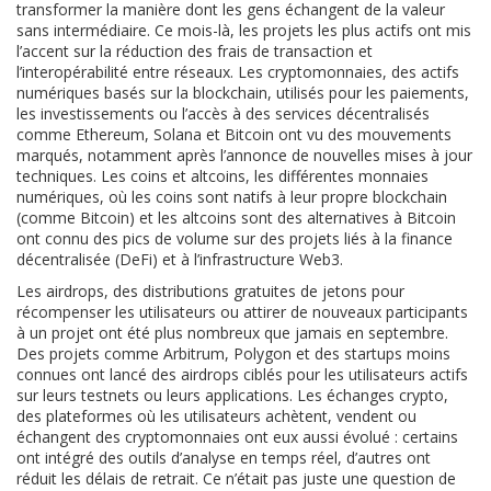
transformer la manière dont les gens échangent de la valeur
sans intermédiaire.
Ce mois-là, les projets les plus actifs ont mis
l’accent sur la réduction des frais de transaction et
l’interopérabilité entre réseaux. Les
cryptomonnaies
,
des actifs
numériques basés sur la blockchain, utilisés pour les paiements,
les investissements ou l’accès à des services décentralisés
comme Ethereum, Solana et Bitcoin ont vu des mouvements
marqués, notamment après l’annonce de nouvelles mises à jour
techniques. Les
coins et altcoins
,
les différentes monnaies
numériques, où les coins sont natifs à leur propre blockchain
(comme Bitcoin) et les altcoins sont des alternatives à Bitcoin
ont connu des pics de volume sur des projets liés à la finance
décentralisée (DeFi) et à l’infrastructure Web3.
Les
airdrops
,
des distributions gratuites de jetons pour
récompenser les utilisateurs ou attirer de nouveaux participants
à un projet
ont été plus nombreux que jamais en septembre.
Des projets comme Arbitrum, Polygon et des startups moins
connues ont lancé des airdrops ciblés pour les utilisateurs actifs
sur leurs testnets ou leurs applications. Les
échanges crypto
,
des plateformes où les utilisateurs achètent, vendent ou
échangent des cryptomonnaies
ont eux aussi évolué : certains
ont intégré des outils d’analyse en temps réel, d’autres ont
réduit les délais de retrait. Ce n’était pas juste une question de