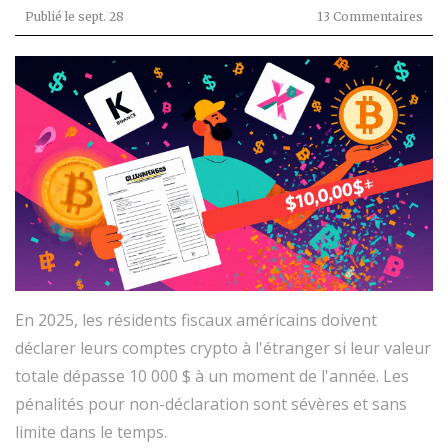
Publié le
sept. 28
13 Commentaires
En 2025, les résidents fiscaux américains doivent
déclarer leurs comptes crypto à l'étranger si leur valeur
totale dépasse 10 000 $ à un moment de l'année. Les
pénalités pour non-déclaration sont sévères et sans
limite dans le temps.