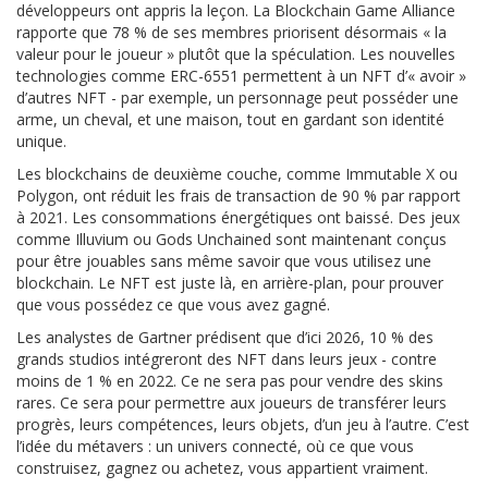
développeurs ont appris la leçon. La Blockchain Game Alliance
rapporte que 78 % de ses membres priorisent désormais « la
valeur pour le joueur » plutôt que la spéculation. Les nouvelles
technologies comme ERC-6551 permettent à un NFT d’« avoir »
d’autres NFT - par exemple, un personnage peut posséder une
arme, un cheval, et une maison, tout en gardant son identité
unique.
Les blockchains de deuxième couche, comme Immutable X ou
Polygon, ont réduit les frais de transaction de 90 % par rapport
à 2021. Les consommations énergétiques ont baissé. Des jeux
comme Illuvium ou Gods Unchained sont maintenant conçus
pour être jouables sans même savoir que vous utilisez une
blockchain. Le NFT est juste là, en arrière-plan, pour prouver
que vous possédez ce que vous avez gagné.
Les analystes de Gartner prédisent que d’ici 2026, 10 % des
grands studios intégreront des NFT dans leurs jeux - contre
moins de 1 % en 2022. Ce ne sera pas pour vendre des skins
rares. Ce sera pour permettre aux joueurs de transférer leurs
progrès, leurs compétences, leurs objets, d’un jeu à l’autre. C’est
l’idée du métavers : un univers connecté, où ce que vous
construisez, gagnez ou achetez, vous appartient vraiment.