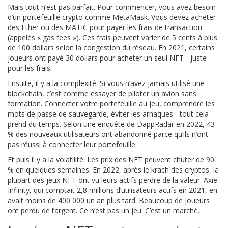
Mais tout n’est pas parfait. Pour commencer, vous avez besoin
d’un portefeuille crypto comme MetaMask. Vous devez acheter
des Ether ou des MATIC pour payer les frais de transaction
(appelés « gas fees »). Ces frais peuvent varier de 5 cents à plus
de 100 dollars selon la congestion du réseau. En 2021, certains
joueurs ont payé 30 dollars pour acheter un seul NFT - juste
pour les frais.
Ensuite, il y a la complexité. Si vous n’avez jamais utilisé une
blockchain, c’est comme essayer de piloter un avion sans
formation. Connecter votre portefeuille au jeu, comprendre les
mots de passe de sauvegarde, éviter les arnaques - tout cela
prend du temps. Selon une enquête de DappRadar en 2022, 43
% des nouveaux utilisateurs ont abandonné parce qu’ils n’ont
pas réussi à connecter leur portefeuille.
Et puis il y a la volatilité. Les prix des NFT peuvent chuter de 90
% en quelques semaines. En 2022, après le krach des cryptos, la
plupart des jeux NFT ont vu leurs actifs perdre de la valeur. Axie
Infinity, qui comptait 2,8 millions d’utilisateurs actifs en 2021, en
avait moins de 400 000 un an plus tard. Beaucoup de joueurs
ont perdu de l’argent. Ce n’est pas un jeu. C’est un marché.