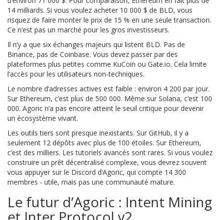
d’environ 71 000 $. Pour comparaison, Ethereum en fait plus de
14 milliards. Si vous voulez acheter 10 000 $ de BLD, vous
risquez de faire monter le prix de 15 % en une seule transaction.
Ce n’est pas un marché pour les gros investisseurs.
Il n’y a que six échanges majeurs qui listent BLD. Pas de
Binance, pas de Coinbase. Vous devez passer par des
plateformes plus petites comme KuCoin ou Gate.io. Cela limite
l’accès pour les utilisateurs non-techniques.
Le nombre d’adresses actives est faible : environ 4 200 par jour.
Sur Ethereum, c’est plus de 500 000. Même sur Solana, c’est 100
000. Agoric n’a pas encore atteint le seuil critique pour devenir
un écosystème vivant.
Les outils tiers sont presque inexistants. Sur GitHub, il y a
seulement 12 dépôts avec plus de 100 étoiles. Sur Ethereum,
c’est des milliers. Les tutoriels avancés sont rares. Si vous voulez
construire un prêt décentralisé complexe, vous devrez souvent
vous appuyer sur le Discord d’Agoric, qui compte 14 300
membres - utile, mais pas une communauté mature.
Le futur d’Agoric : Intent Mining
et Inter Protocol v2