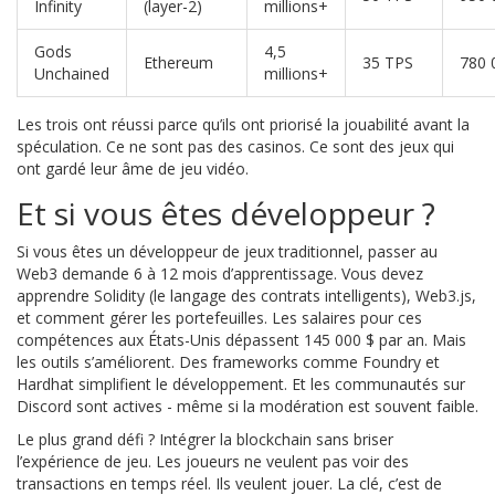
Infinity
(layer-2)
millions+
Gods
4,5
Ethereum
35 TPS
780 
Unchained
millions+
Les trois ont réussi parce qu’ils ont priorisé la jouabilité avant la
spéculation. Ce ne sont pas des casinos. Ce sont des jeux qui
ont gardé leur âme de jeu vidéo.
Et si vous êtes développeur ?
Si vous êtes un développeur de jeux traditionnel, passer au
Web3 demande 6 à 12 mois d’apprentissage. Vous devez
apprendre Solidity (le langage des contrats intelligents), Web3.js,
et comment gérer les portefeuilles. Les salaires pour ces
compétences aux États-Unis dépassent 145 000 $ par an. Mais
les outils s’améliorent. Des frameworks comme Foundry et
Hardhat simplifient le développement. Et les communautés sur
Discord sont actives - même si la modération est souvent faible.
Le plus grand défi ? Intégrer la blockchain sans briser
l’expérience de jeu. Les joueurs ne veulent pas voir des
transactions en temps réel. Ils veulent jouer. La clé, c’est de