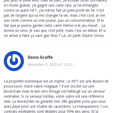
pas jeter le bébé avec l’eau du bain. J’ai essayé Gods Unchained
en mode gratuit, j’ai gagné une carte rare, je l’ai échangée
contre un autre NFT, j’ai même fait un petit profit de 5€. C’est
pas de l’argent qui va me changer la vie, mais c’est cool. Je me
suis senti comme un vrai joueur, pas un consommateur. Et le
fait que je puisse garder cette carte même si le jeu meurt… ça
donne un sens. Je sais que c’est petit, mais c’est un début. Et si
on arrive à faire ça sans gas fees ? Là, on parle d’autre chose.
Denis Groffe
décembre 3, 2025 AT 15:22
La propriété numérique est un mythe. Le NFT est une illusion de
possession. Votre sabre magique ? Il est stocké sur une
blockchain mais le lien vers l’image est hébergé sur un serveur
centralisé. Si ce serveur tombe, votre sabre est une référence
vide. La blockchain ne garantit rien. Elle garantit juste que vous
avez payé pour une chaîne de caractères. La transparence ? Les
contrats intelligents sont illisibles pour 99% des gens. Et la