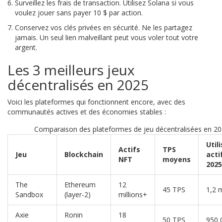
Surveillez les frais de transaction. Utilisez Solana si vous
voulez jouer sans payer 10 $ par action.
Conservez vos clés privées en sécurité. Ne les partagez
jamais. Un seul lien malveillant peut vous voler tout votre
argent.
Les 3 meilleurs jeux
décentralisés en 2025
Voici les plateformes qui fonctionnent encore, avec des
communautés actives et des économies stables :
Comparaison des plateformes de jeu décentralisées en 2
Util
Actifs
TPS
Jeu
Blockchain
acti
NFT
moyens
2025
The
Ethereum
12
45 TPS
1,2 m
Sandbox
(layer-2)
millions+
Axie
Ronin
18
50 TPS
950 