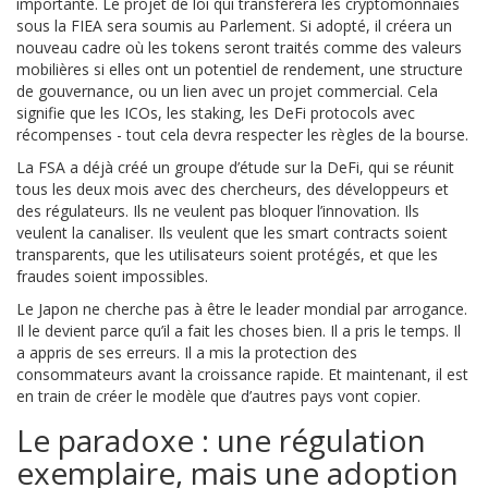
importante. Le projet de loi qui transférera les cryptomonnaies
sous la FIEA sera soumis au Parlement. Si adopté, il créera un
nouveau cadre où les tokens seront traités comme des valeurs
mobilières si elles ont un potentiel de rendement, une structure
de gouvernance, ou un lien avec un projet commercial. Cela
signifie que les ICOs, les staking, les DeFi protocols avec
récompenses - tout cela devra respecter les règles de la bourse.
La FSA a déjà créé un groupe d’étude sur la DeFi, qui se réunit
tous les deux mois avec des chercheurs, des développeurs et
des régulateurs. Ils ne veulent pas bloquer l’innovation. Ils
veulent la canaliser. Ils veulent que les smart contracts soient
transparents, que les utilisateurs soient protégés, et que les
fraudes soient impossibles.
Le Japon ne cherche pas à être le leader mondial par arrogance.
Il le devient parce qu’il a fait les choses bien. Il a pris le temps. Il
a appris de ses erreurs. Il a mis la protection des
consommateurs avant la croissance rapide. Et maintenant, il est
en train de créer le modèle que d’autres pays vont copier.
Le paradoxe : une régulation
exemplaire, mais une adoption