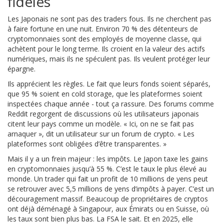
fidèles
Les Japonais ne sont pas des traders fous. Ils ne cherchent pas
à faire fortune en une nuit. Environ 70 % des détenteurs de
cryptomonnaies sont des employés de moyenne classe, qui
achètent pour le long terme. Ils croient en la valeur des actifs
numériques, mais ils ne spéculent pas. Ils veulent protéger leur
épargne.
Ils apprécient les règles. Le fait que leurs fonds soient séparés,
que 95 % soient en cold storage, que les plateformes soient
inspectées chaque année - tout ça rassure. Des forums comme
Reddit regorgent de discussions où les utilisateurs japonais
citent leur pays comme un modèle. « Ici, on ne se fait pas
arnaquer », dit un utilisateur sur un forum de crypto. « Les
plateformes sont obligées d’être transparentes. »
Mais il y a un frein majeur : les impôts. Le Japon taxe les gains
en cryptomonnaies jusqu’à 55 %. C’est le taux le plus élevé au
monde. Un trader qui fait un profit de 10 millions de yens peut
se retrouver avec 5,5 millions de yens d’impôts à payer. C’est un
découragement massif. Beaucoup de propriétaires de cryptos
ont déjà déménagé à Singapour, aux Émirats ou en Suisse, où
les taux sont bien plus bas. La FSA le sait. Et en 2025, elle