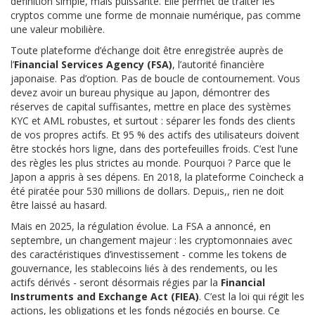
définition simple, mais puissante. Elle permet de traiter les
cryptos comme une forme de monnaie numérique, pas comme
une valeur mobilière.
Toute plateforme d’échange doit être enregistrée auprès de
l’
Financial Services Agency (FSA)
, l’autorité financière
japonaise. Pas d’option. Pas de boucle de contournement. Vous
devez avoir un bureau physique au Japon, démontrer des
réserves de capital suffisantes, mettre en place des systèmes
KYC et AML robustes, et surtout : séparer les fonds des clients
de vos propres actifs. Et 95 % des actifs des utilisateurs doivent
être stockés hors ligne, dans des portefeuilles froids. C’est l’une
des règles les plus strictes au monde. Pourquoi ? Parce que le
Japon a appris à ses dépens. En 2018, la plateforme Coincheck a
été piratée pour 530 millions de dollars. Depuis,, rien ne doit
être laissé au hasard.
Mais en 2025, la régulation évolue. La FSA a annoncé, en
septembre, un changement majeur : les cryptomonnaies avec
des caractéristiques d’investissement - comme les tokens de
gouvernance, les stablecoins liés à des rendements, ou les
actifs dérivés - seront désormais régies par la
Financial
Instruments and Exchange Act (FIEA)
. C’est la loi qui régit les
actions, les obligations et les fonds négociés en bourse. Ce