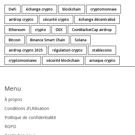
DeFi
échange crypto
blockchain
cryptomonnaie
airdrop crypto
sécurité crypto
échange décentralisé
Ethereum
crypto
DEX
CoinMarketCap airdrop
Bitcoin
Binance Smart Chain
Solana
airdrop crypto 2025
régulation crypto
stablecoins
cryptomonnaies
sécurité blockchain
arnaque crypto
Menu
À propos
Conditions d'Utilisation
Politique de confidentialité
RGPD