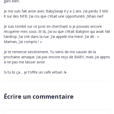
gars bien.
Je me suis fait avoir avec BabySwap il y a 2 ans. J’ai perdu 3 000
€ sur des NFB. J’ai cru que c’était une opportunité. J’étais naïf.
Je suis tombé sur ce post en cherchant si je pouvais encore
récupérer mes sous. Et là, j’ai vu que c’était Babylon qui avait fait
l’airdrop. J’ai crié dans la rue. J’ai appelé ma mère. J’ai dit : «
Maman, j’ai compris ! »
Je te remercie sincèrement. Tu viens de me sauver de la
prochaine arnaque. J’ai pas encore reçu de BABY, mais j’ai appris
à ne pas me laisser avoir.
Si tu lis ça… je t’offre un café virtuel. ☕️
Écrire un commentaire