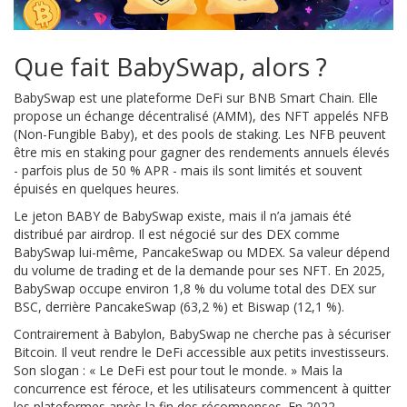
Que fait BabySwap, alors ?
BabySwap est une plateforme DeFi sur BNB Smart Chain. Elle
propose un échange décentralisé (AMM), des NFT appelés NFB
(Non-Fungible Baby), et des pools de staking. Les NFB peuvent
être mis en staking pour gagner des rendements annuels élevés
- parfois plus de 50 % APR - mais ils sont limités et souvent
épuisés en quelques heures.
Le jeton BABY de BabySwap existe, mais il n’a jamais été
distribué par airdrop. Il est négocié sur des DEX comme
BabySwap lui-même, PancakeSwap ou MDEX. Sa valeur dépend
du volume de trading et de la demande pour ses NFT. En 2025,
BabySwap occupe environ 1,8 % du volume total des DEX sur
BSC, derrière PancakeSwap (63,2 %) et Biswap (12,1 %).
Contrairement à Babylon, BabySwap ne cherche pas à sécuriser
Bitcoin. Il veut rendre le DeFi accessible aux petits investisseurs.
Son slogan : « Le DeFi est pour tout le monde. » Mais la
concurrence est féroce, et les utilisateurs commencent à quitter
les plateformes après la fin des récompenses. En 2022,