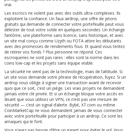
vrai.
Les escrocs ne volent pas avec des outils ultra-complexes. Ils
exploitent la confiance. Un
faux airdrop
,
une offre de jetons
gratuits qui demande de connecter votre portefeuille
peut vous
délester de tout votre solde en quelques secondes. Un
échange
fantôme
,
une plateforme sans licence, sans historique, et avec
un site mal conçu
comme Uzyth ou FOTA attire les débutants
avec des promesses de rendements fous. Et quand vous tentez
de retirer vos fonds ? Plus personne ne répond. Ces
escroqueries ne sont pas rares : elles sont la norme dans les
coins low-cap et les projets sans équipe visible.
La sécurité ne vient pas de la technologie, mais de l’attitude. Si
un site vous demande votre phrase de récupération, fuyez. Si un
airdrop vous oblige à signer une transaction avant de recevoir
quoi que ce soit, c’est un piège. Les vrais projets ne demandent
jamais votre clé privée. Et si un échange bloque votre accès en
disant que vous utilisez un VPN, ce n’est pas une mesure de
sécurité — c’est un signal d’alerte. Bybit, XT.com ou même
CoinMarketCap ne vous demandent jamais de vous connecter
avec votre portefeuille pour participer à un airdrop. Ce sont les
arnaques qui le font.
Vous n’avez pas besoin d’être un expert pour éviter le vol. Vous