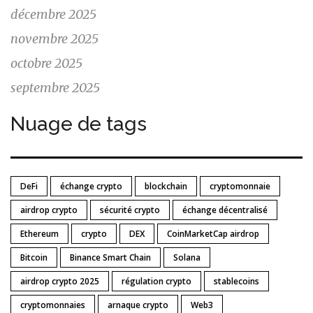
décembre 2025
novembre 2025
octobre 2025
septembre 2025
Nuage de tags
DeFi
échange crypto
blockchain
cryptomonnaie
airdrop crypto
sécurité crypto
échange décentralisé
Ethereum
crypto
DEX
CoinMarketCap airdrop
Bitcoin
Binance Smart Chain
Solana
airdrop crypto 2025
régulation crypto
stablecoins
cryptomonnaies
arnaque crypto
Web3