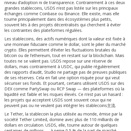
niveau d’adoption ni de transparence.
Contrairement à ces deux
grandes stablecoins, USDS n’est pas listée sur les principaux
échanges comme Coinbase ou Binance. Elle existe, mais elle
tourne principalement dans des écosystèmes plus petits,
souvent liés à des projets décentralisés qui cherchent à éviter
les contraintes des plateformes régulées.
Les
stablecoins
,
des actifs numériques dont la valeur est fixée à
une monnaie fiduciaire comme le dollar
, sont le pilier du marché
crypto. Elles permettent d’éviter les fluctuations brutales du
bitcoin ou de l’ethereum, tout en restant sur la blockchain. Mais
toutes ne se valent pas. USDS repose sur une réserve de
dollars, mais contrairement à USDC, qui publie régulièrement
des rapports d’audit, Studio ne partage pas de preuves publiques
de ses réserves. Cela en fait une option risquée pour qui veut
sécuriser ses fonds. Et pourtant, certains utilisent USDS sur des
DEX comme PartySwap ou RCP Swap — des plateformes où la
liquidité est faible et les risques élevés. Ce n’est pas un hasard :
les projets qui acceptent USDS sont souvent ceux qui ne
peuvent pas ou ne veulent pas intégrer les stablecoins主流.
Le
Tether
,
la stablecoin la plus utilisée au monde, émise par la
société Tether Limited
, domine avec plus de 110 milliards de
dollars en circulation. USDS, elle, tourne autour de quelques
centaines de millions — à peine 0,5 % de la part de marché.