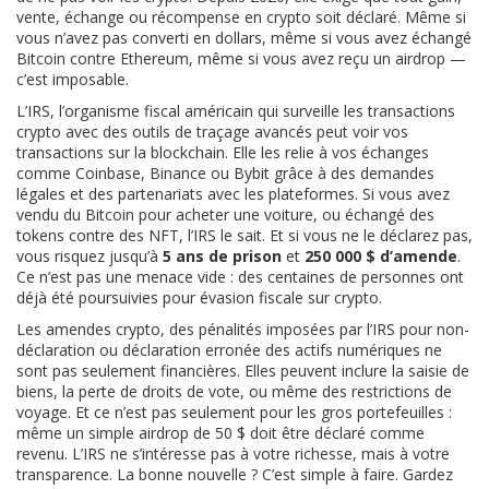
vente, échange ou récompense en crypto soit déclaré. Même si
vous n’avez pas converti en dollars, même si vous avez échangé
Bitcoin contre Ethereum, même si vous avez reçu un airdrop —
c’est imposable.
L’
IRS
,
l’organisme fiscal américain qui surveille les transactions
crypto avec des outils de traçage avancés
peut voir vos
transactions sur la blockchain. Elle les relie à vos échanges
comme Coinbase, Binance ou Bybit grâce à des demandes
légales et des partenariats avec les plateformes. Si vous avez
vendu du Bitcoin pour acheter une voiture, ou échangé des
tokens contre des NFT, l’IRS le sait. Et si vous ne le déclarez pas,
vous risquez jusqu’à
5 ans de prison
et
250 000 $ d’amende
.
Ce n’est pas une menace vide : des centaines de personnes ont
déjà été poursuivies pour évasion fiscale sur crypto.
Les
amendes crypto
,
des pénalités imposées par l’IRS pour non-
déclaration ou déclaration erronée des actifs numériques
ne
sont pas seulement financières. Elles peuvent inclure la saisie de
biens, la perte de droits de vote, ou même des restrictions de
voyage. Et ce n’est pas seulement pour les gros portefeuilles :
même un simple airdrop de 50 $ doit être déclaré comme
revenu. L’IRS ne s’intéresse pas à votre richesse, mais à votre
transparence. La bonne nouvelle ? C’est simple à faire. Gardez