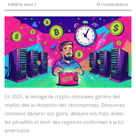
Publié le
mars 5
19 Commentaires
En 2025, le minage de crypto-monnaies génère des
impôts dès la réception des récompenses. Découvrez
comment déclarer vos gains, déduire vos frais, éviter
les pénalités et tenir des registres conformes à la loi
américaine.