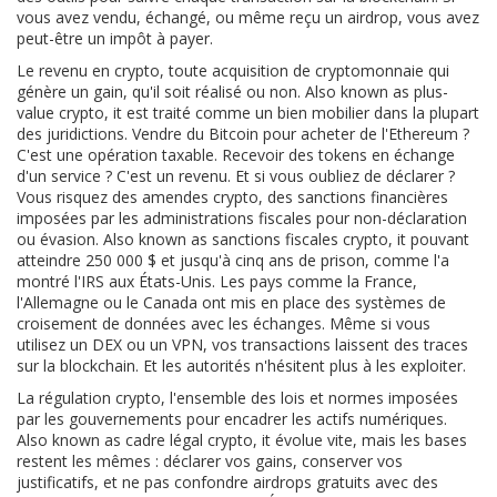
vous avez vendu, échangé, ou même reçu un airdrop, vous avez
peut-être un impôt à payer.
Le
revenu en crypto
,
toute acquisition de cryptomonnaie qui
génère un gain, qu'il soit réalisé ou non
. Also known as
plus-
value crypto
, it est traité comme un bien mobilier dans la plupart
des juridictions. Vendre du Bitcoin pour acheter de l'Ethereum ?
C'est une opération taxable. Recevoir des tokens en échange
d'un service ? C'est un revenu. Et si vous oubliez de déclarer ?
Vous risquez des
amendes crypto
,
des sanctions financières
imposées par les administrations fiscales pour non-déclaration
ou évasion
. Also known as
sanctions fiscales crypto
, it pouvant
atteindre 250 000 $ et jusqu'à cinq ans de prison, comme l'a
montré l'IRS aux États-Unis.
Les pays comme la France,
l'Allemagne ou le Canada ont mis en place des systèmes de
croisement de données avec les échanges. Même si vous
utilisez un DEX ou un VPN, vos transactions laissent des traces
sur la blockchain. Et les autorités n'hésitent plus à les exploiter.
La
régulation crypto
,
l'ensemble des lois et normes imposées
par les gouvernements pour encadrer les actifs numériques
.
Also known as
cadre légal crypto
, it évolue vite, mais les bases
restent les mêmes : déclarer vos gains, conserver vos
justificatifs, et ne pas confondre airdrops gratuits avec des