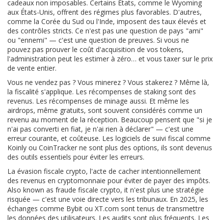
cadeaux non imposables. Certains États, comme le Wyoming
aux États-Unis, offrent des régimes plus favorables. D'autres,
comme la Corée du Sud ou l'Inde, imposent des taux élevés et
des contrôles stricts. Ce n'est pas une question de pays "ami"
ou "ennemi" — c'est une question de preuves. Si vous ne
pouvez pas prouver le coût d'acquisition de vos tokens,
l'administration peut les estimer à zéro… et vous taxer sur le prix
de vente entier.
Vous ne vendez pas ? Vous minerez ? Vous stakerez ? Même là,
la fiscalité s'applique. Les récompenses de staking sont des
revenus. Les récompenses de minage aussi. Et même les
airdrops, même gratuits, sont souvent considérés comme un
revenu au moment de la réception. Beaucoup pensent que "si je
n'ai pas converti en fiat, je n'ai rien à déclarer" — c'est une
erreur courante, et coûteuse. Les logiciels de suivi fiscal comme
Koinly ou CoinTracker ne sont plus des options, ils sont devenus
des outils essentiels pour éviter les erreurs.
La
évasion fiscale crypto
,
l'acte de cacher intentionnellement
des revenus en cryptomonnaie pour éviter de payer des impôts
.
Also known as
fraude fiscale crypto
, it n'est plus une stratégie
risquée — c'est une voie directe vers les tribunaux. En 2025, les
échanges comme Bybit ou XT.com sont tenus de transmettre
les données des utilisateurs. Les audits sont plus fréquents. Les