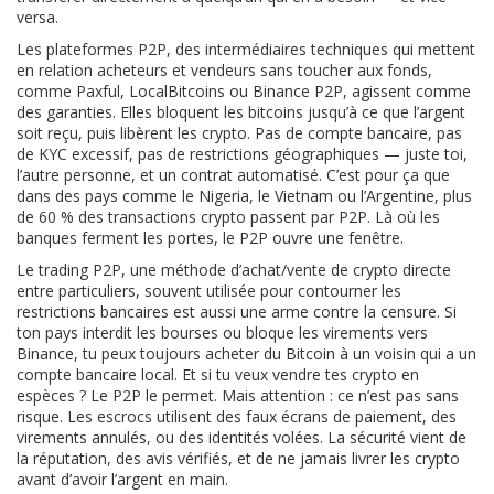
versa.
Les
plateformes P2P
,
des intermédiaires techniques qui mettent
en relation acheteurs et vendeurs sans toucher aux fonds
,
comme Paxful, LocalBitcoins ou Binance P2P, agissent comme
des garanties. Elles bloquent les bitcoins jusqu’à ce que l’argent
soit reçu, puis libèrent les crypto. Pas de compte bancaire, pas
de KYC excessif, pas de restrictions géographiques — juste toi,
l’autre personne, et un contrat automatisé. C’est pour ça que
dans des pays comme le Nigeria, le Vietnam ou l’Argentine, plus
de 60 % des transactions crypto passent par P2P. Là où les
banques ferment les portes, le P2P ouvre une fenêtre.
Le
trading P2P
,
une méthode d’achat/vente de crypto directe
entre particuliers, souvent utilisée pour contourner les
restrictions bancaires
est aussi une arme contre la censure. Si
ton pays interdit les bourses ou bloque les virements vers
Binance, tu peux toujours acheter du Bitcoin à un voisin qui a un
compte bancaire local. Et si tu veux vendre tes crypto en
espèces ? Le P2P le permet. Mais attention : ce n’est pas sans
risque. Les escrocs utilisent des faux écrans de paiement, des
virements annulés, ou des identités volées. La sécurité vient de
la réputation, des avis vérifiés, et de ne jamais livrer les crypto
avant d’avoir l’argent en main.