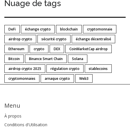
Nuage de tags
DeFi
échange crypto
blockchain
cryptomonnaie
airdrop crypto
sécurité crypto
échange décentralisé
Ethereum
crypto
DEX
CoinMarketCap airdrop
Bitcoin
Binance Smart Chain
Solana
airdrop crypto 2025
régulation crypto
stablecoins
cryptomonnaies
arnaque crypto
Web3
Menu
À propos
Conditions d'Utilisation