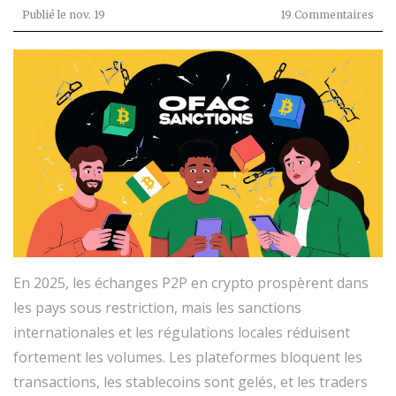
Publié le
nov. 19
19 Commentaires
En 2025, les échanges P2P en crypto prospèrent dans
les pays sous restriction, mais les sanctions
internationales et les régulations locales réduisent
fortement les volumes. Les plateformes bloquent les
transactions, les stablecoins sont gelés, et les traders