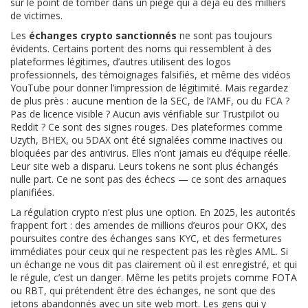
sur le point de tomber dans un piège qui a déjà eu des milliers
de victimes.
Les
échanges crypto sanctionnés
ne sont pas toujours
évidents. Certains portent des noms qui ressemblent à des
plateformes légitimes, d’autres utilisent des logos
professionnels, des témoignages falsifiés, et même des vidéos
YouTube pour donner l’impression de légitimité. Mais regardez
de plus près : aucune mention de la SEC, de l’AMF, ou du FCA ?
Pas de licence visible ? Aucun avis vérifiable sur Trustpilot ou
Reddit ? Ce sont des signes rouges. Des plateformes comme
Uzyth, BHEX, ou 5DAX ont été signalées comme inactives ou
bloquées par des antivirus. Elles n’ont jamais eu d’équipe réelle.
Leur site web a disparu. Leurs tokens ne sont plus échangés
nulle part. Ce ne sont pas des échecs — ce sont des arnaques
planifiées.
La régulation crypto n’est plus une option. En 2025, les autorités
frappent fort : des amendes de millions d’euros pour OKX, des
poursuites contre des échanges sans KYC, et des fermetures
immédiates pour ceux qui ne respectent pas les règles AML. Si
un échange ne vous dit pas clairement où il est enregistré, et qui
le régule, c’est un danger. Même les petits projets comme FOTA
ou RBT, qui prétendent être des échanges, ne sont que des
jetons abandonnés avec un site web mort. Les gens qui y