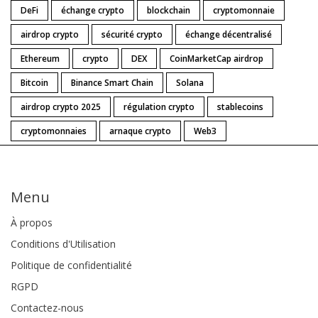
DeFi
échange crypto
blockchain
cryptomonnaie
airdrop crypto
sécurité crypto
échange décentralisé
Ethereum
crypto
DEX
CoinMarketCap airdrop
Bitcoin
Binance Smart Chain
Solana
airdrop crypto 2025
régulation crypto
stablecoins
cryptomonnaies
arnaque crypto
Web3
Menu
À propos
Conditions d'Utilisation
Politique de confidentialité
RGPD
Contactez-nous