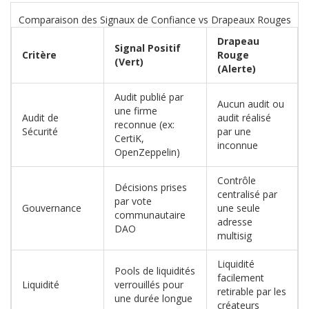
Comparaison des Signaux de Confiance vs Drapeaux Rouges
Drapeau
Signal Positif
Critère
Rouge
(Vert)
(Alerte)
Audit publié par
Aucun audit ou
une firme
Audit de
audit réalisé
reconnue (ex:
Sécurité
par une
CertiK,
inconnue
OpenZeppelin)
Contrôle
Décisions prises
centralisé par
par vote
Gouvernance
une seule
communautaire
adresse
DAO
multisig
Liquidité
Pools de liquidités
facilement
Liquidité
verrouillés pour
retirable par les
une durée longue
créateurs