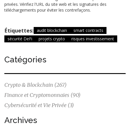
privées. Vérifiez l'URL du site web et les signatures des
téléchargements pour éviter les contrefaçons.
Étiquettes:
audit blockchain
smart contracts
sécurité DeFi
projets crypto
risques investissement
Catégories
Crypto & Blockchain
(267)
Finance et Cryptomonnaies
(90)
Cybersécurité et Vie Privée
(3)
Archives