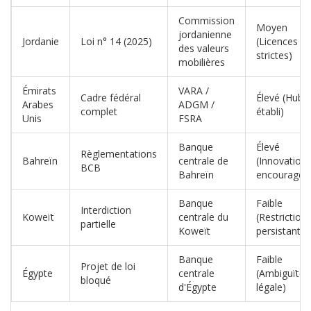
Commission
Moyen
jordanienne
Jordanie
Loi n° 14 (2025)
(Licences
des valeurs
strictes)
mobilières
Émirats
VARA /
Cadre fédéral
Élevé (Hub
Arabes
ADGM /
complet
établi)
Unis
FSRA
Banque
Élevé
Règlementations
Bahreïn
centrale de
(Innovation
BCB
Bahreïn
encouragée
Banque
Faible
Interdiction
Koweït
centrale du
(Restriction
partielle
Koweït
persistantes
Banque
Faible
Projet de loi
Égypte
centrale
(Ambiguïté
bloqué
d'Égypte
légale)