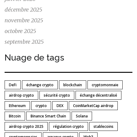
décembre 2025
novembre 2025
octobre 2025
septembre 2025
Nuage de tags
DeFi
échange crypto
blockchain
cryptomonnaie
airdrop crypto
sécurité crypto
échange décentralisé
Ethereum
crypto
DEX
CoinMarketCap airdrop
Bitcoin
Binance Smart Chain
Solana
airdrop crypto 2025
régulation crypto
stablecoins
cryptomonnaies
arnaque crypto
Web3