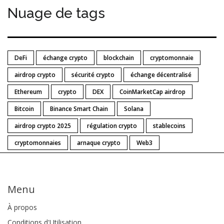
Nuage de tags
DeFi
échange crypto
blockchain
cryptomonnaie
airdrop crypto
sécurité crypto
échange décentralisé
Ethereum
crypto
DEX
CoinMarketCap airdrop
Bitcoin
Binance Smart Chain
Solana
airdrop crypto 2025
régulation crypto
stablecoins
cryptomonnaies
arnaque crypto
Web3
Menu
À propos
Conditions d'Utilisation