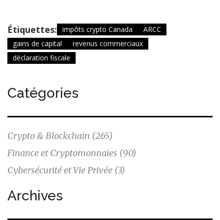
Étiquettes:
impôts crypto Canada
ARCC
gains de capital
revenus commerciaux
déclaration fiscale
Catégories
Crypto & Blockchain
(265)
Finance et Cryptomonnaies
(90)
Cybersécurité et Vie Privée
(3)
Archives