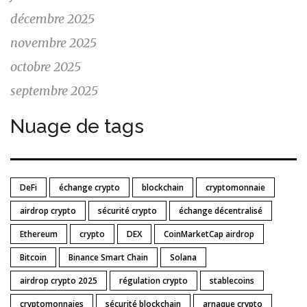
décembre 2025
novembre 2025
octobre 2025
septembre 2025
Nuage de tags
DeFi
échange crypto
blockchain
cryptomonnaie
airdrop crypto
sécurité crypto
échange décentralisé
Ethereum
crypto
DEX
CoinMarketCap airdrop
Bitcoin
Binance Smart Chain
Solana
airdrop crypto 2025
régulation crypto
stablecoins
cryptomonnaies
sécurité blockchain
arnaque crypto