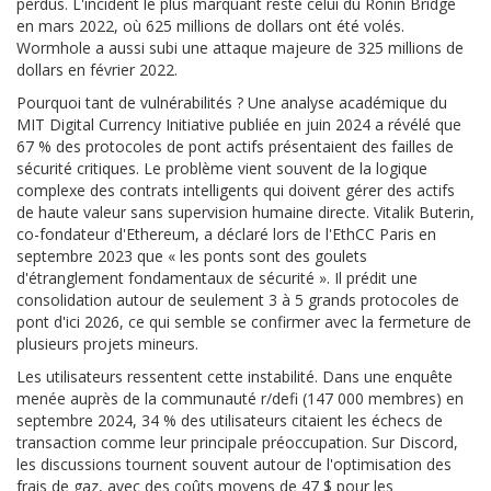
perdus. L'incident le plus marquant reste celui du Ronin Bridge
en mars 2022, où 625 millions de dollars ont été volés.
Wormhole a aussi subi une attaque majeure de 325 millions de
dollars en février 2022.
Pourquoi tant de vulnérabilités ? Une analyse académique du
MIT Digital Currency Initiative publiée en juin 2024 a révélé que
67 % des protocoles de pont actifs présentaient des failles de
sécurité critiques. Le problème vient souvent de la logique
complexe des contrats intelligents qui doivent gérer des actifs
de haute valeur sans supervision humaine directe. Vitalik Buterin,
co-fondateur d'Ethereum, a déclaré lors de l'EthCC Paris en
septembre 2023 que « les ponts sont des goulets
d'étranglement fondamentaux de sécurité ». Il prédit une
consolidation autour de seulement 3 à 5 grands protocoles de
pont d'ici 2026, ce qui semble se confirmer avec la fermeture de
plusieurs projets mineurs.
Les utilisateurs ressentent cette instabilité. Dans une enquête
menée auprès de la communauté r/defi (147 000 membres) en
septembre 2024, 34 % des utilisateurs citaient les échecs de
transaction comme leur principale préoccupation. Sur Discord,
les discussions tournent souvent autour de l'optimisation des
frais de gaz, avec des coûts moyens de 47 $ pour les