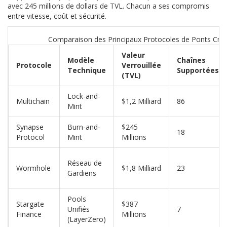
avec 245 millions de dollars de TVL. Chacun a ses compromis
entre vitesse, coût et sécurité.
Comparaison des Principaux Protocoles de Ponts Cro
Valeur
Modèle
Chaînes
Protocole
Verrouillée
Technique
Supportées
(TVL)
Lock-and-
Multichain
$1,2 Milliard
86
Mint
Synapse
Burn-and-
$245
18
Protocol
Mint
Millions
Réseau de
Wormhole
$1,8 Milliard
23
Gardiens
Pools
Stargate
$387
Unifiés
7
Finance
Millions
(LayerZero)