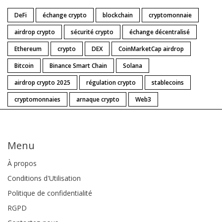
DeFi
échange crypto
blockchain
cryptomonnaie
airdrop crypto
sécurité crypto
échange décentralisé
Ethereum
crypto
DEX
CoinMarketCap airdrop
Bitcoin
Binance Smart Chain
Solana
airdrop crypto 2025
régulation crypto
stablecoins
cryptomonnaies
arnaque crypto
Web3
Menu
À propos
Conditions d'Utilisation
Politique de confidentialité
RGPD