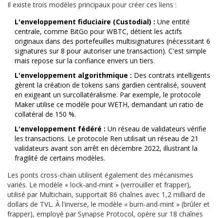
Il existe trois modèles principaux pour créer ces liens :
L'enveloppement fiduciaire (Custodial) :
Une entité
centrale, comme BitGo pour WBTC, détient les actifs
originaux dans des portefeuilles multisignatures (nécessitant 6
signatures sur 8 pour autoriser une transaction). C'est simple
mais repose sur la confiance envers un tiers.
L'enveloppement algorithmique :
Des contrats intelligents
gèrent la création de tokens sans gardien centralisé, souvent
en exigeant un surcollatéralisme. Par exemple, le protocole
Maker utilise ce modèle pour WETH, demandant un ratio de
collatéral de 150 %.
L'enveloppement fédéré :
Un réseau de validateurs vérifie
les transactions. Le protocole Ren utilisait un réseau de 21
validateurs avant son arrêt en décembre 2022, illustrant la
fragilité de certains modèles.
Les ponts cross-chain utilisent également des mécanismes
variés. Le modèle « lock-and-mint » (verrouiller et frapper),
utilisé par Multichain, supportait 86 chaînes avec 1,2 milliard de
dollars de TVL. À l'inverse, le modèle « burn-and-mint » (brûler et
frapper), employé par Synapse Protocol, opère sur 18 chaînes