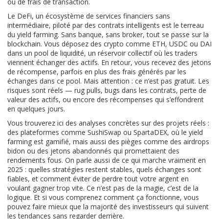
ou de frais de transaction.
Le
DeFi
,
un écosystème de services financiers sans
intermédiaire, piloté par des contrats intelligents
est le terreau
du yield farming. Sans banque, sans broker, tout se passe sur la
blockchain. Vous déposez des crypto comme ETH, USDC ou DAI
dans un
pool de liquidité
,
un réservoir collectif où les traders
viennent échanger des actifs
. En retour, vous recevez des jetons
de récompense, parfois en plus des frais générés par les
échanges dans ce pool. Mais attention : ce n’est pas gratuit. Les
risques sont réels — rug pulls, bugs dans les contrats, perte de
valeur des actifs, ou encore des récompenses qui s’effondrent
en quelques jours.
Vous trouverez ici des analyses concrètes sur des projets réels :
des plateformes comme SushiSwap ou SpartaDEX, où le yield
farming est gamifié, mais aussi des pièges comme des airdrops
bidon ou des jetons abandonnés qui promettaient des
rendements fous. On parle aussi de ce qui marche vraiment en
2025 : quelles stratégies restent stables, quels échanges sont
fiables, et comment éviter de perdre tout votre argent en
voulant gagner trop vite. Ce n’est pas de la magie, c’est de la
logique. Et si vous comprenez comment ça fonctionne, vous
pouvez faire mieux que la majorité des investisseurs qui suivent
les tendances sans regarder derrière.