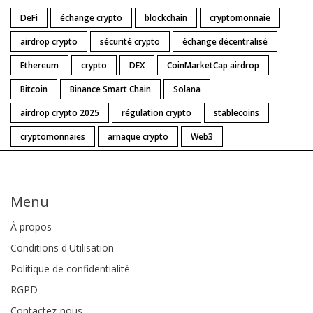
DeFi
échange crypto
blockchain
cryptomonnaie
airdrop crypto
sécurité crypto
échange décentralisé
Ethereum
crypto
DEX
CoinMarketCap airdrop
Bitcoin
Binance Smart Chain
Solana
airdrop crypto 2025
régulation crypto
stablecoins
cryptomonnaies
arnaque crypto
Web3
Menu
À propos
Conditions d'Utilisation
Politique de confidentialité
RGPD
Contactez-nous