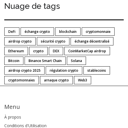
Nuage de tags
DeFi
échange crypto
blockchain
cryptomonnaie
airdrop crypto
sécurité crypto
échange décentralisé
Ethereum
crypto
DEX
CoinMarketCap airdrop
Bitcoin
Binance Smart Chain
Solana
airdrop crypto 2025
régulation crypto
stablecoins
cryptomonnaies
arnaque crypto
Web3
Menu
À propos
Conditions d'Utilisation