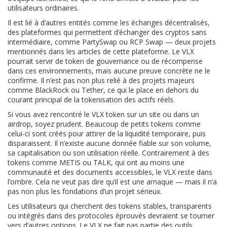
utilisateurs ordinaires.
Il est lié à d’autres entités comme les
échanges décentralisés
,
des plateformes qui permettent d’échanger des cryptos sans
intermédiaire
, comme PartySwap ou RCP Swap — deux projets
mentionnés dans les articles de cette plateforme. Le VLX
pourrait servir de token de gouvernance ou de récompense
dans ces environnements, mais aucune preuve concrète ne le
confirme. Il n’est pas non plus relié à des projets majeurs
comme BlackRock ou Tether, ce qui le place en dehors du
courant principal de la tokenisation des actifs réels.
Si vous avez rencontré le VLX token sur un site ou dans un
airdrop, soyez prudent. Beaucoup de petits tokens comme
celui-ci sont créés pour attirer de la liquidité temporaire, puis
disparaissent. Il n’existe aucune donnée fiable sur son volume,
sa capitalisation ou son utilisation réelle. Contrairement à des
tokens comme METIS ou TALK, qui ont au moins une
communauté et des documents accessibles, le VLX reste dans
l’ombre. Cela ne veut pas dire qu’il est une arnaque — mais il n’a
pas non plus les fondations d’un projet sérieux.
Les utilisateurs qui cherchent des tokens stables, transparents
ou intégrés dans des protocoles éprouvés devraient se tourner
vers d’autres options. Le VLX ne fait pas partie des outils