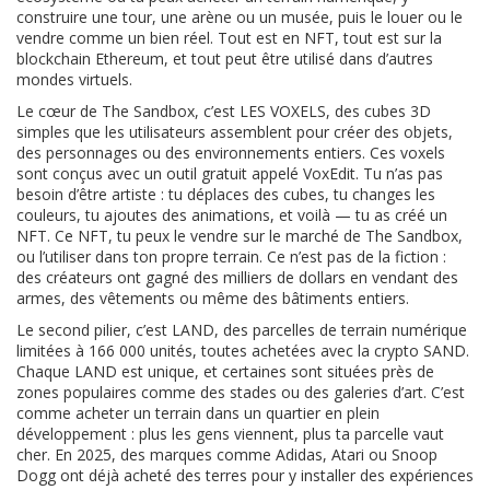
construire une tour, une arène ou un musée, puis le louer ou le
vendre comme un bien réel. Tout est en NFT, tout est sur la
blockchain Ethereum, et tout peut être utilisé dans d’autres
mondes virtuels.
Le cœur de The Sandbox, c’est
LES VOXELS
,
des cubes 3D
simples que les utilisateurs assemblent pour créer des objets,
des personnages ou des environnements entiers
.
Ces voxels
sont conçus avec un outil gratuit appelé VoxEdit. Tu n’as pas
besoin d’être artiste : tu déplaces des cubes, tu changes les
couleurs, tu ajoutes des animations, et voilà — tu as créé un
NFT. Ce NFT, tu peux le vendre sur le marché de The Sandbox,
ou l’utiliser dans ton propre terrain. Ce n’est pas de la fiction :
des créateurs ont gagné des milliers de dollars en vendant des
armes, des vêtements ou même des bâtiments entiers.
Le second pilier, c’est
LAND
,
des parcelles de terrain numérique
limitées à 166 000 unités, toutes achetées avec la crypto SAND
.
Chaque LAND est unique, et certaines sont situées près de
zones populaires comme des stades ou des galeries d’art. C’est
comme acheter un terrain dans un quartier en plein
développement : plus les gens viennent, plus ta parcelle vaut
cher. En 2025, des marques comme Adidas, Atari ou Snoop
Dogg ont déjà acheté des terres pour y installer des expériences