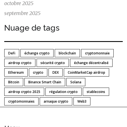
octobre 2025
septembre 2025
Nuage de tags
DeFi
échange crypto
blockchain
cryptomonnaie
airdrop crypto
sécurité crypto
échange décentralisé
Ethereum
crypto
DEX
CoinMarketCap airdrop
Bitcoin
Binance Smart Chain
Solana
airdrop crypto 2025
régulation crypto
stablecoins
cryptomonnaies
arnaque crypto
Web3