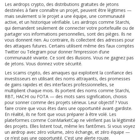
Les
airdrops crypto
,
des distributions gratuites de jetons
destinées à faire connaître un projet
, peuvent être légitimes —
mais seulement si le projet a une équipe, une communauté
active, et un historique vérifiable. Les airdrops comme Starchi,
qui demandent seulement de connecter votre portefeuille ou de
partager vos informations personnelles, sont des pièges. Ils ne
vous donnent rien. Au contraire, ils collectent des adresses pour
des attaques futures. Certains utilisent même des faux comptes
Twitter ou Telegram pour donner l’impression d’une
communauté vivante. Ce sont des illusions. Vous ne gagnez pas
de jetons. Vous donnez votre sécurité.
Les
scams crypto
,
des arnaques qui exploitent la confiance des
investisseurs en utilisant des noms attrayants, des promesses
de gains rapides et des interfaces professionnelles
, se
multiplient chaque mois. Ils portent des noms comme Starchi,
RBT, HACHI ou FOTA — des mots sans signification, choisis
pour sonner comme des projets sérieux. Leur objectif ? Vous
faire croire que vous êtes dans une opportunité avant-gardiste.
En réalité, ils ne font que vous préparer à être volé. Les
plateformes comme CoinMarketCap ne vérifient pas la légitimité
des projets. Elles listent tout, même les fantômes. Si vous voyez
un airdrop avec zéro volume, zéro échange, et zéro équipe —
ce n’est pas une opportunité. C’est une alerte rouge.