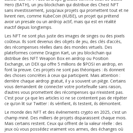
Hero (BATH)
,
un jeu blockchain qui distribue des Chest NFT
sans investissement
, jusqu’aux projets qui promettent tout et ne
livrent rien, comme
KubeCoin (KUBE)
,
un projet qui prétend
avoir un presale ou un airdrop actif, mais qui est en réalité
inactif depuis longtemps
.
Les NFT ne sont plus juste des images de singes ou des pixels
coûteux. Ils sont devenus des objets de jeu, des clés d’accès,
des récompenses réelles dans des mondes virtuels. Des
plateformes comme
Dragon Kart
,
un jeu blockchain qui
distribue des NFT Weapon Box en airdrop
ou
Position
Exchange
,
un DEX qui offre 5 millions de $POSI en airdrop
, en
font la preuve. Ces projets ne sont pas théoriques : ils donnent
des choses concrètes à ceux qui participent. Mais attention :
derrière chaque airdrop gratuit, il y a souvent un piège. Certains
vous demandent de connecter votre portefeuille sans raison,
d’autres vous promettent des récompenses qui n’existent pas.
C’est pour ça que les articles ici ne se contentent pas de répéter
ce qu’on lit sur Twitter : ils vérifient, ils testent, ils démontent.
Le monde des NFT et des événements crypto en 2025, c’est un
champ miné. Des milliers de projets disparaissent chaque mois.
Mais certains restent. Ceux qui offrent de la valeur réelle : des
jeux où vous possédez vraiment vos armes, des échanges où