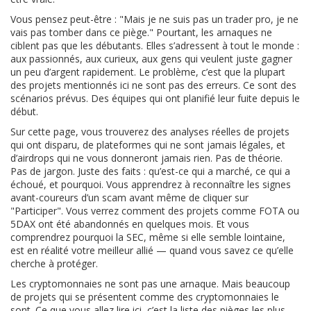
Vous pensez peut-être : "Mais je ne suis pas un trader pro, je ne
vais pas tomber dans ce piège." Pourtant, les arnaques ne
ciblent pas que les débutants. Elles s’adressent à tout le monde :
aux passionnés, aux curieux, aux gens qui veulent juste gagner
un peu d’argent rapidement. Le problème, c’est que la plupart
des projets mentionnés ici ne sont pas des erreurs. Ce sont des
scénarios prévus. Des équipes qui ont planifié leur fuite depuis le
début.
Sur cette page, vous trouverez des analyses réelles de projets
qui ont disparu, de plateformes qui ne sont jamais légales, et
d’airdrops qui ne vous donneront jamais rien. Pas de théorie.
Pas de jargon. Juste des faits : qu’est-ce qui a marché, ce qui a
échoué, et pourquoi. Vous apprendrez à reconnaître les signes
avant-coureurs d’un scam avant même de cliquer sur
"Participer". Vous verrez comment des projets comme FOTA ou
5DAX ont été abandonnés en quelques mois. Et vous
comprendrez pourquoi la SEC, même si elle semble lointaine,
est en réalité votre meilleur allié — quand vous savez ce qu’elle
cherche à protéger.
Les cryptomonnaies ne sont pas une arnaque. Mais beaucoup
de projets qui se présentent comme des cryptomonnaies le
sont. Ce que vous allez lire ici, c’est la liste des pièges les plus