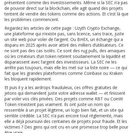
présentent comme des investissements
.
Même si la SEC n’a pas
de pouvoir direct sur la blockchain, elle agit quand des projets
tentent de vendre des tokens comme des actions. Et c’est là que
les problèmes commencent.
Regardez les articles de cette page :
Uzyth Crypto Exchange
,
une plateforme qui n’existe pas, sans licence, sans trace, juste
un site web pour voler de l’argent
.
Ou
BHEX
,
un échange qui a
disparu en 2025 après avoir attiré des milliers d’utilisateurs
.
Ce
ne sont pas des cas isolés. Ce sont des
rug pulls
,
des arnaques
où les créateurs d’un token retirent soudainement la liquidité et
disparaissent avec l’argent des investisseurs
.
La SEC ne les
arrête pas toujours, mais elle les met sur sa liste noire — ce qui
fait que les grandes plateformes comme Coinbase ou Kraken
les bloquent rapidement.
Et puis il y a les
airdrops frauduleux
,
ces offres gratuites de
jetons qui demandent juste votre adresse wallet — et finissent
par voler vos clés privées
.
Des projets comme RBT ou CoinW
Token n’existent pas vraiment. Ils ont juste un nom qui
ressemble à un projet légitime, un logo bien fait, et un site qui
semble crédible. La SEC n’a pas encore tout réglementé, mais
elle a déjà poursuivi des centaines de projets pour fraude. Et les
victimes ? Des gens qui ont cru en une promesse trop belle pour
être vraie.