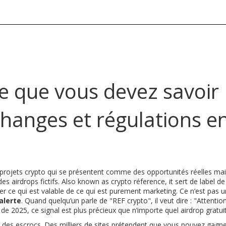
ce que vous devez savoir
changes et régulations e
 projets crypto qui se présentent comme des opportunités réelles mai
s airdrops fictifs
. Also known as
crypto réference
, it
sert de label de
uer ce qui est valable de ce qui est purement marketing
.
Ce n’est pas 
’alerte
. Quand quelqu’un parle de "REF crypto", il veut dire : "Attentio
o de 2025, ce signal est plus précieux que n’importe quel airdrop gratuit
 des escrocs. Des milliers de sites prétendent que vous pouvez gagn