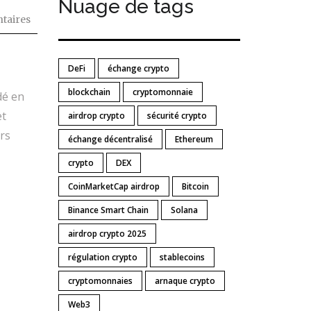
Nuage de tags
taires
DeFi
échange crypto
blockchain
cryptomonnaie
dé en
et
airdrop crypto
sécurité crypto
rs
échange décentralisé
Ethereum
crypto
DEX
CoinMarketCap airdrop
Bitcoin
Binance Smart Chain
Solana
airdrop crypto 2025
régulation crypto
stablecoins
cryptomonnaies
arnaque crypto
Web3