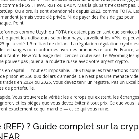
ons comme $POSI, FIWA, RBT ou BABY. Mais la plupart n’existent pas.
rketCap. Ou alors, ils sont abandonnés depuis 2022, comme FOTA. Les
demandent jamais votre clé privée. Ni de payer des frais de gaz pour
naque. Point.
ateformes comme Uzyth ou FOTA n’existent pas en tant que services 
oquent les utilisateurs selon leur pays, surveillent les VPN, et peuv
 qui a volé 1,5 milliard de dollars. La régulation
régulation crypto
es
nt les échanges non conformes avec des amendes record. En France, a
tat à l’autre. New York exige des licences coûteuses. Le Wyoming les i
ne pouvez pas jouer à la roulette russe avec votre argent crypto.
 gains en capital — tout est imposable. L’IRS traque les transactions c
s de prison et 250 000 dollars d’amende. Ce n’est pas une menace vide
es trades en 2024 ou 2025, vous devez tenir un registre. Pas un Excel 
s de portefeuille.
ide. Vous trouverez la vérité : les airdrops qui existent, les échanges
gnorer, et les pièges que vous devez éviter à tout prix. Ce que vous li
rent exactement ce qui marche — et ce qui vous ruine.
 (REF) ? Guide complet sur la cryp
 NEAR