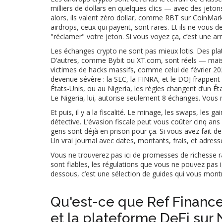
milliers de dollars en quelques clics — avec des jet
alors, ils valent zéro dollar, comme RBT sur CoinMa
airdrops, ceux qui payent, sont rares. Et ils ne vous 
"réclamer" votre jeton. Si vous voyez ça, c’est une ar
Les
échanges crypto
ne sont pas mieux lotis. Des pl
D’autres, comme Bybit ou XT.com, sont réels — mais bl
victimes de hacks massifs, comme celui de février 2025
devenue sévère : la SEC, la FINRA, et le DOJ frappe
États-Unis, ou au Nigeria, les règles changent d’un É
Le Nigeria, lui, autorise seulement 8 échanges. Vous 
Et puis, il y a la fiscalité. Le minage, les swaps, les
détective. L’évasion fiscale peut vous coûter cinq an
gens sont déjà en prison pour ça. Si vous avez fait d
Un vrai journal avec dates, montants, frais, et adresse
Vous ne trouverez pas ici de promesses de richesse rap
sont fiables, les régulations que vous ne pouvez pas i
dessous, c’est une sélection de guides qui vous mont
Qu'est-ce que Ref Finance
et la plateforme DeFi sur