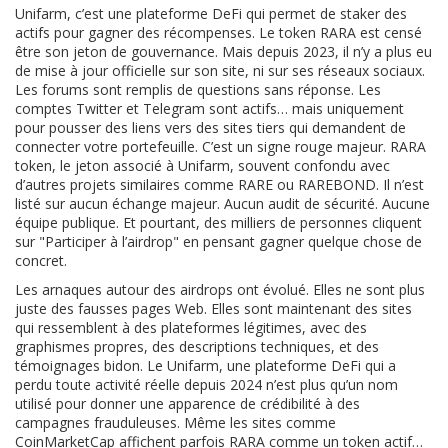
Unifarm, c’est une plateforme DeFi qui permet de staker des
actifs pour gagner des récompenses. Le token RARA est censé
être son jeton de gouvernance. Mais depuis 2023, il n’y a plus eu
de mise à jour officielle sur son site, ni sur ses réseaux sociaux.
Les forums sont remplis de questions sans réponse. Les
comptes Twitter et Telegram sont actifs… mais uniquement
pour pousser des liens vers des sites tiers qui demandent de
connecter votre portefeuille. C’est un signe rouge majeur.
RARA
token
,
le jeton associé à Unifarm, souvent confondu avec
d’autres projets similaires comme RARE ou RAREBOND
. Il n’est
listé sur aucun échange majeur. Aucun audit de sécurité. Aucune
équipe publique. Et pourtant, des milliers de personnes cliquent
sur "Participer à l’airdrop" en pensant gagner quelque chose de
concret.
Les arnaques autour des airdrops ont évolué. Elles ne sont plus
juste des fausses pages Web. Elles sont maintenant des sites
qui ressemblent à des plateformes légitimes, avec des
graphismes propres, des descriptions techniques, et des
témoignages bidon. Le
Unifarm
,
une plateforme DeFi qui a
perdu toute activité réelle depuis 2024
n’est plus qu’un nom
utilisé pour donner une apparence de crédibilité à des
campagnes frauduleuses. Même les sites comme
CoinMarketCap affichent parfois RARA comme un token actif…