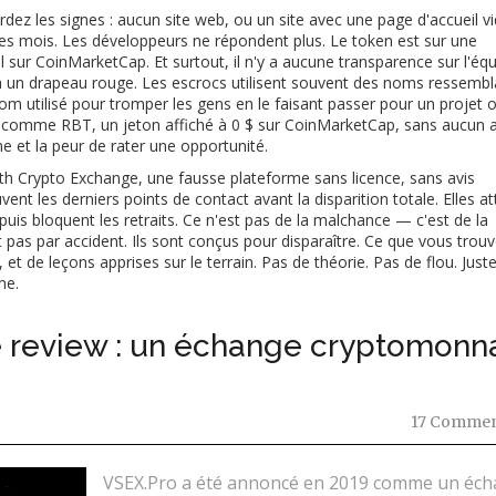
ez les signes : aucun site web, ou un site avec une page d'accueil vi
es mois. Les développeurs ne répondent plus. Le token est sur une
sur CoinMarketCap. Et surtout, il n'y a aucune transparence sur l'équi
éjà un drapeau rouge. Les escrocs utilisent souvent des noms ressembl
om utilisé pour tromper les gens en le faisant passer pour un projet of
ifs comme
RBT
,
un jeton affiché à 0 $ sur CoinMarketCap, sans aucun 
e et la peur de rater une opportunité.
th Crypto Exchange
,
une fausse plateforme sans licence, sans avis
vent les derniers points de contact avant la disparition totale. Elles at
is bloquent les retraits. Ce n'est pas de la malchance — c'est de la
pas par accident. Ils sont conçus pour disparaître. Ce que vous trouve
, et de leçons apprises sur le terrain. Pas de théorie. Pas de flou. Just
me.
 review : un échange cryptomonn
17 Commen
VSEX.Pro a été annoncé en 2019 comme un éc