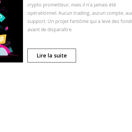
crypto prometteur, mais il n’a jamais été
opérationnel. Aucun trading, aucun compte, a
support. Un projet fantôme qui a levé des fond
avant de disparaître.
Lire la suite