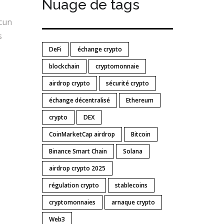
Nuage de tags
ucun
s
DeFi
échange crypto
blockchain
cryptomonnaie
airdrop crypto
sécurité crypto
échange décentralisé
Ethereum
crypto
DEX
CoinMarketCap airdrop
Bitcoin
Binance Smart Chain
Solana
airdrop crypto 2025
régulation crypto
stablecoins
cryptomonnaies
arnaque crypto
Web3