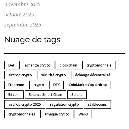
novembre 2025
octobre 2025
septembre 2025
Nuage de tags
DeFi
échange crypto
blockchain
cryptomonnaie
airdrop crypto
sécurité crypto
échange décentralisé
Ethereum
crypto
DEX
CoinMarketCap airdrop
Bitcoin
Binance Smart Chain
Solana
airdrop crypto 2025
régulation crypto
stablecoins
cryptomonnaies
arnaque crypto
Web3