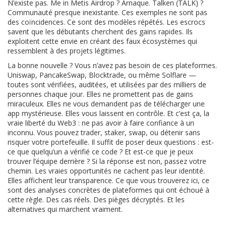
N’existe pas. Me in Metis Airdrop ? Arnaque. Talken (TALK) ?
Communauté presque inexistante. Ces exemples ne sont pas
des coïncidences. Ce sont des modèles répétés. Les escrocs
savent que les débutants cherchent des gains rapides. Ils
exploitent cette envie en créant des faux écosystèmes qui
ressemblent à des projets légitimes.
La bonne nouvelle ? Vous n’avez pas besoin de ces plateformes.
Uniswap, PancakeSwap, Blocktrade, ou même Solflare —
toutes sont vérifiées, auditées, et utilisées par des milliers de
personnes chaque jour. Elles ne promettent pas de gains
miraculeux. Elles ne vous demandent pas de télécharger une
app mystérieuse. Elles vous laissent en contrôle. Et c’est ça, la
vraie liberté du Web3 : ne pas avoir à faire confiance à un
inconnu. Vous pouvez trader, staker, swap, ou détenir sans
risquer votre portefeuille. Il suffit de poser deux questions : est-
ce que quelqu’un a vérifié ce code ? Et est-ce que je peux
trouver l’équipe derrière ? Si la réponse est non, passez votre
chemin. Les vraies opportunités ne cachent pas leur identité.
Elles affichent leur transparence. Ce que vous trouverez ici, ce
sont des analyses concrètes de plateformes qui ont échoué à
cette règle. Des cas réels. Des pièges décryptés. Et les
alternatives qui marchent vraiment.