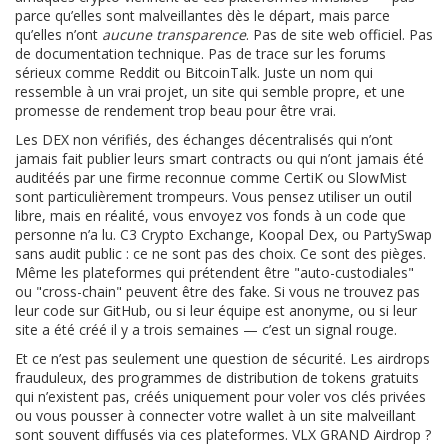
parce qu’elles sont malveillantes dès le départ, mais parce
qu’elles n’ont
aucune transparence
. Pas de site web officiel. Pas
de documentation technique. Pas de trace sur les forums
sérieux comme Reddit ou BitcoinTalk. Juste un nom qui
ressemble à un vrai projet, un site qui semble propre, et une
promesse de rendement trop beau pour être vrai.
Les
DEX non vérifiés
,
des échanges décentralisés qui n’ont
jamais fait publier leurs smart contracts ou qui n’ont jamais été
auditéés par une firme reconnue comme CertiK ou SlowMist
sont particulièrement trompeurs. Vous pensez utiliser un outil
libre, mais en réalité, vous envoyez vos fonds à un code que
personne n’a lu. C3 Crypto Exchange, Koopal Dex, ou PartySwap
sans audit public : ce ne sont pas des choix. Ce sont des pièges.
Même les plateformes qui prétendent être "auto-custodiales"
ou "cross-chain" peuvent être des fake. Si vous ne trouvez pas
leur code sur GitHub, ou si leur équipe est anonyme, ou si leur
site a été créé il y a trois semaines — c’est un signal rouge.
Et ce n’est pas seulement une question de sécurité. Les
airdrops
frauduleux
,
des programmes de distribution de tokens gratuits
qui n’existent pas, créés uniquement pour voler vos clés privées
ou vous pousser à connecter votre wallet à un site malveillant
sont souvent diffusés via ces plateformes. VLX GRAND Airdrop ?