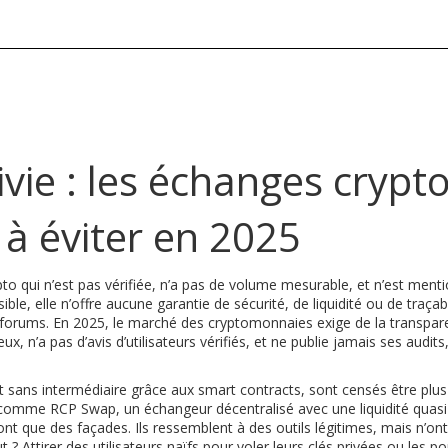
vie : les échanges crypt
à éviter en 2025
to qui n’est pas vérifiée, n’a pas de volume mesurable, et n’est ment
sible
, elle n’offre aucune garantie de sécurité, de liquidité ou de traçab
 forums.
En 2025, le marché des cryptomonnaies exige de la transpare
 n’a pas d’avis d’utilisateurs vérifiés, et ne publie jamais ses audits
t sans intermédiaire grâce aux smart contracts
, sont censés être plus
X, comme
RCP Swap
,
un échangeur décentralisé avec une liquidité quasi
ont que des façades. Ils ressemblent à des outils légitimes, mais n’ont
? Attirer des utilisateurs naïfs pour voler leurs clés privées ou les p