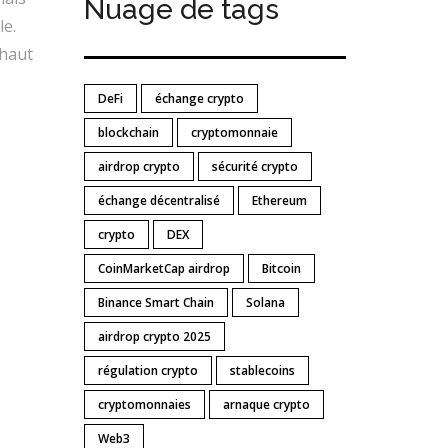
Nuage de tags
le.
 haut
DeFi
échange crypto
blockchain
cryptomonnaie
airdrop crypto
sécurité crypto
échange décentralisé
Ethereum
crypto
DEX
CoinMarketCap airdrop
Bitcoin
Binance Smart Chain
Solana
airdrop crypto 2025
régulation crypto
stablecoins
cryptomonnaies
arnaque crypto
Web3