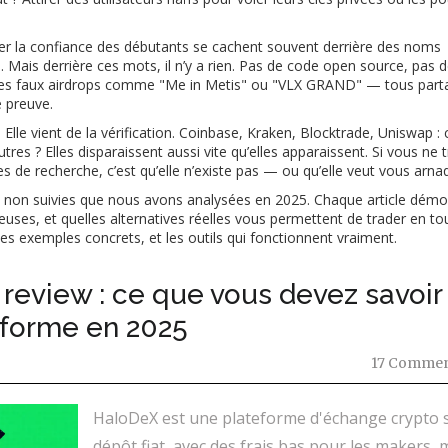
er la confiance des débutants
se cachent souvent derrière des noms
. Mais derrière ces mots, il n’y a rien. Pas de code open source, pas
u les faux airdrops comme "Me in Metis" ou "VLX GRAND" — tous part
 preuve.
 Elle vient de la vérification. Coinbase, Kraken, Blocktrade, Uniswap : 
tres ? Elles disparaissent aussi vite qu’elles apparaissent. Si vous ne 
 de recherche, c’est qu’elle n’existe pas — ou qu’elle veut vous arna
mes non suivies que nous avons analysées en 2025. Chaque article démo
uses, et quelles alternatives réelles vous permettent de trader en to
, des exemples concrets, et les outils qui fonctionnent vraiment.
eview : ce que vous devez savoir
teforme en 2025
17 Commen
HaloDeX est une plateforme d'échange crypto 
dépôt fiat, avec des frais bas pour les makers, 