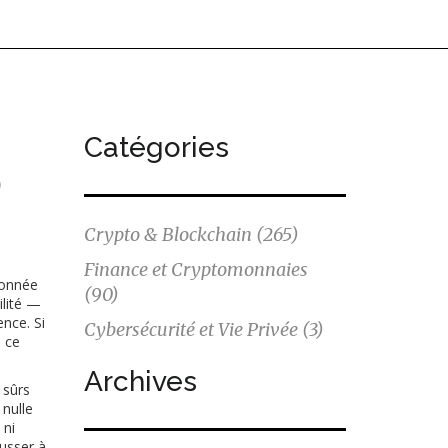
Catégories
o
Crypto & Blockchain
(265)
Finance et Cryptomonnaies
ionnée
(90)
ilité —
nce. Si
Cybersécurité et Vie Privée
(3)
, ce
Archives
 sûrs
 nulle
 ni
ousser à