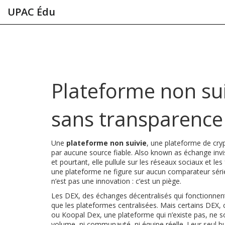
UPAC Édu
Plateforme non sui
sans transparence 
Une
plateforme non suivie
,
une plateforme de cryp
par aucune source fiable
. Also known as
échange invi
et pourtant, elle pullule sur les réseaux sociaux et les
une plateforme ne figure sur aucun comparateur sérieux,
n’est pas une innovation : c’est un piège.
Les
DEX
,
des échanges décentralisés qui fonctionnen
que les plateformes centralisées. Mais certains DE
ou
Koopal Dex
,
une plateforme qui n’existe pas
, ne s
volume, ni communauté, ni équipe réelle. Leur seul but 