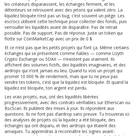
les créateurs disparaissent, les échanges ferment, et les
détenteurs se retrouvent avec des jetons qui valent zéro. La
liquidez bloquée n’est pas un bug, c’est souvent un piège. Les
escrocs utilisent cette technique pour collecter des fonds, puis
verrouiller les liquidités avant de disparaître. Pas de retrait
possible. Pas de support. Pas de réponse. Juste un token qui
flotte sur CoinMarketCap avec un prix de 0 $.
Et ce n’est pas que les petits projets qui font ça. Même certains
échanges qui se présentent comme fiables — comme
Uzyth
Crypto Exchange
ou
5DAX
— n’existent pas vraiment. Ils
affichent des volumes fictifs, des liquidités imaginaires, et des
airdrops qui n’ont jamais eu lieu. Quand tu vois un projet qui
promet 10 000 % de rendement, mais que tu ne peux pas
vendre tes tokens, c’est que la liquidez est bloquée. Et quand la
liquidez est bloquée, ton argent est perdu.
Les vrais projets, eux, ont des liquidités libérées
progressivement, avec des contrats vérifiables sur Etherscan ou
BscScan. Ils publient des mises à jour. Ils répondent aux
questions. Ils ne font pas d’airdrop sans preuve. Tu trouveras ici
des analyses de projets où la liquidez a été bloquée, des
échanges qui ont disparu, et des airdrops qui étaient des
arnaques. Tu apprendras à reconnaître les signes avant-