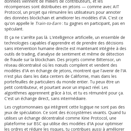
données viennent de milliers de contributeurs, et les
récompenses sont distribuées en jetons — comme avec
AIT
Protocol
,
un projet qui rémunère les utilisateurs pour annoter
des données blockchain et améliorer les modèles d'IA
. C'est ce
qu'on appelle le
Train-to-Earn
: tu gagnes en participant, pas en
spéculant.
Et ça ne s'arrête pas là. L'
intelligence artificielle
,
un ensemble de
technologies capables d'apprendre et de prendre des décisions
sans intervention humaine directe
est maintenant intégrée à des
outils de trading, d'analyse de sentiment et même de détection
de fraude sur la blockchain. Des projets comme
Bittensor
,
un
réseau décentralisé où les nœuds compilent et vendent des
modèles d'IA en échange de jetons
, montrent que l'avenir de l'IA
n'est plus dans les data centers de Californie, mais dans les
portefeuilles de particuliers du monde entier. Tu peux être un
petit contributeur, et pourtant avoir un impact réel. Les
algorithmes apprennent grâce à toi, et tu es rémunéré pour ça.
C'est un échange direct, sans intermédiaire.
Les cryptomonnaies qui intègrent cette logique ne sont pas des
jeux de spéculation. Ce sont des écosystèmes vivants. Quand tu
utilises un échange décentralisé comme
Kine Protocol
,
une
plateforme sur BSC qui utilise des modèles d'IA pour optimiser
les ordres et réduire les risques
, tu contribues aussi à améliorer