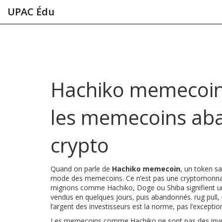
UPAC Édu
Hachiko memecoin :
les memecoins aba
crypto
Quand on parle de
Hachiko memecoin
,
un token sa
mode des memecoins
. Ce n’est pas une cryptomonnaie
mignons comme Hachiko, Doge ou Shiba signifient un p
vendus en quelques jours, puis abandonnés.
rug pull
,
l’argent des investisseurs
est la norme, pas l’exceptio
Les memecoins comme Hachiko ne sont pas des investis