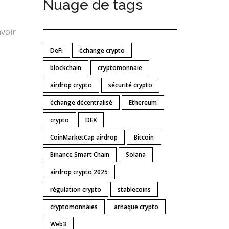
Nuage de tags
s
avoir
DeFi
échange crypto
blockchain
cryptomonnaie
airdrop crypto
sécurité crypto
échange décentralisé
Ethereum
crypto
DEX
CoinMarketCap airdrop
Bitcoin
Binance Smart Chain
Solana
airdrop crypto 2025
régulation crypto
stablecoins
cryptomonnaies
arnaque crypto
Web3