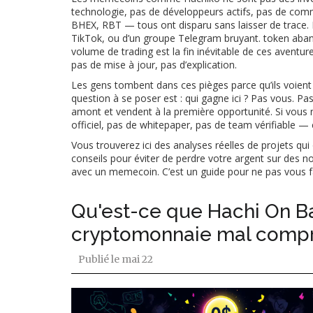
technologie, pas de développeurs actifs, pas de commu
BHEX, RBT — tous ont disparu sans laisser de trace. Le
TikTok, ou d’un groupe Telegram bruyant.
token aba
volume de trading
est la fin inévitable de ces aventu
pas de mise à jour, pas d’explication.
Les gens tombent dans ces pièges parce qu’ils voient
question à se poser est : qui gagne ici ? Pas vous. 
amont et vendent à la première opportunité. Si vous ne
officiel, pas de whitepaper, pas de team vérifiable — c
Vous trouverez ici des analyses réelles de projets qu
conseils pour éviter de perdre votre argent sur des 
avec un memecoin. C’est un guide pour ne pas vous fa
Qu'est-ce que Hachi On Bas
cryptomonnaie mal compr
Publié le
mai 22