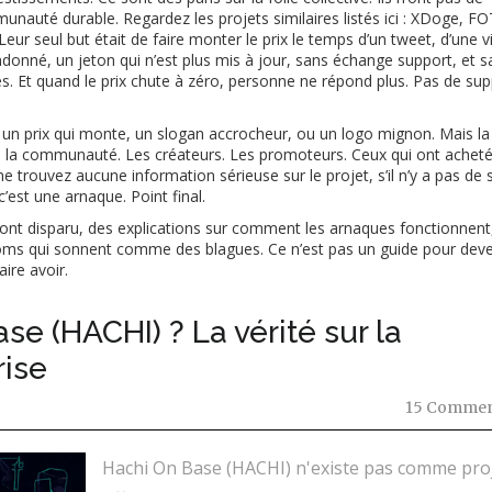
nauté durable. Regardez les projets similaires listés ici : XDoge, FO
ur seul but était de faire monter le prix le temps d’un tweet, d’une 
ndonné
,
un jeton qui n’est plus mis à jour, sans échange support, et s
res. Et quand le prix chute à zéro, personne ne répond plus. Pas de sup
 un prix qui monte, un slogan accrocheur, ou un logo mignon. Mais la
Pas la communauté. Les créateurs. Les promoteurs. Ceux qui ont achet
 trouvez aucune information sérieuse sur le projet, s’il n’y a pas de 
’est une arnaque. Point final.
i ont disparu, des explications sur comment les arnaques fonctionnent
noms qui sonnent comme des blagues. Ce n’est pas un guide pour deve
ire avoir.
e (HACHI) ? La vérité sur la
ise
15 Commen
Hachi On Base (HACHI) n'existe pas comme pro