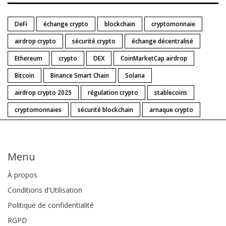
DeFi
échange crypto
blockchain
cryptomonnaie
airdrop crypto
sécurité crypto
échange décentralisé
Ethereum
crypto
DEX
CoinMarketCap airdrop
Bitcoin
Binance Smart Chain
Solana
airdrop crypto 2025
régulation crypto
stablecoins
cryptomonnaies
sécurité blockchain
arnaque crypto
Menu
À propos
Conditions d'Utilisation
Politique de confidentialité
RGPD