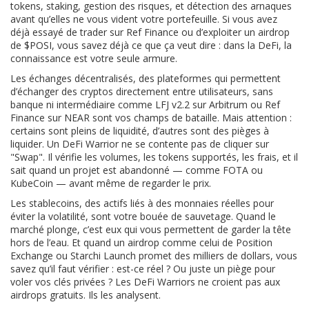
tokens, staking, gestion des risques, et détection des arnaques
avant qu’elles ne vous vident votre portefeuille.
Si vous avez
déjà essayé de trader sur Ref Finance ou d’exploiter un airdrop
de $POSI, vous savez déjà ce que ça veut dire : dans la DeFi, la
connaissance est votre seule armure.
Les
échanges décentralisés
,
des plateformes qui permettent
d’échanger des cryptos directement entre utilisateurs, sans
banque ni intermédiaire
comme LFJ v2.2 sur Arbitrum ou Ref
Finance sur NEAR sont vos champs de bataille. Mais attention :
certains sont pleins de liquidité, d’autres sont des pièges à
liquider. Un DeFi Warrior ne se contente pas de cliquer sur
"Swap". Il vérifie les volumes, les tokens supportés, les frais, et il
sait quand un projet est abandonné — comme FOTA ou
KubeCoin — avant même de regarder le prix.
Les
stablecoins
,
des actifs liés à des monnaies réelles pour
éviter la volatilité
, sont votre bouée de sauvetage. Quand le
marché plonge, c’est eux qui vous permettent de garder la tête
hors de l’eau. Et quand un airdrop comme celui de Position
Exchange ou Starchi Launch promet des milliers de dollars, vous
savez qu’il faut vérifier : est-ce réel ? Ou juste un piège pour
voler vos clés privées ? Les DeFi Warriors ne croient pas aux
airdrops gratuits. Ils les analysent.