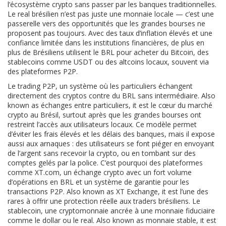
l’écosystème crypto sans passer par les banques traditionnelles
.
Le real brésilien n’est pas juste une monnaie locale — c’est une
passerelle vers des opportunités que les grandes bourses ne
proposent pas toujours. Avec des taux d’inflation élevés et une
confiance limitée dans les institutions financières, de plus en
plus de Brésiliens utilisent le BRL pour acheter du Bitcoin, des
stablecoins comme USDT ou des altcoins locaux, souvent via
des plateformes P2P.
Le
trading P2P
,
un système où les particuliers échangent
directement des cryptos contre du BRL sans intermédiaire
. Also
known as
échanges entre particuliers
, it
est le cœur du marché
crypto au Brésil, surtout après que les grandes bourses ont
restreint l’accès aux utilisateurs locaux
.
Ce modèle permet
d’éviter les frais élevés et les délais des banques, mais il expose
aussi aux arnaques : des utilisateurs se font piéger en envoyant
de l’argent sans recevoir la crypto, ou en tombant sur des
comptes gelés par la police. C’est pourquoi des plateformes
comme
XT.com
,
un échange crypto avec un fort volume
d’opérations en BRL et un système de garantie pour les
transactions P2P
. Also known as
XT Exchange
, it
est l’une des
rares à offrir une protection réelle aux traders brésiliens
.
Le
stablecoin
,
une cryptomonnaie ancrée à une monnaie fiduciaire
comme le dollar ou le real
. Also known as
monnaie stable
, it
est