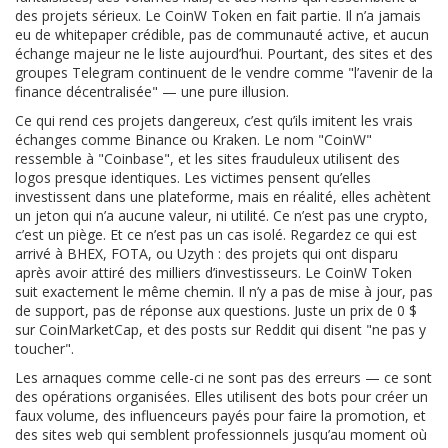
des projets sérieux. Le CoinW Token en fait partie. Il n’a jamais
eu de whitepaper crédible, pas de communauté active, et aucun
échange majeur ne le liste aujourd’hui. Pourtant, des sites et des
groupes Telegram continuent de le vendre comme "l’avenir de la
finance décentralisée" — une pure illusion.
Ce qui rend ces projets dangereux, c’est qu’ils imitent les vrais
échanges comme Binance ou Kraken. Le nom "CoinW"
ressemble à "Coinbase", et les sites frauduleux utilisent des
logos presque identiques. Les victimes pensent qu’elles
investissent dans une plateforme, mais en réalité, elles achètent
un jeton qui n’a aucune valeur, ni utilité. Ce n’est pas une crypto,
c’est un piège. Et ce n’est pas un cas isolé. Regardez ce qui est
arrivé à BHEX, FOTA, ou Uzyth : des projets qui ont disparu
après avoir attiré des milliers d’investisseurs. Le CoinW Token
suit exactement le même chemin. Il n’y a pas de mise à jour, pas
de support, pas de réponse aux questions. Juste un prix de 0 $
sur CoinMarketCap, et des posts sur Reddit qui disent "ne pas y
toucher".
Les arnaques comme celle-ci ne sont pas des erreurs — ce sont
des opérations organisées. Elles utilisent des bots pour créer un
faux volume, des influenceurs payés pour faire la promotion, et
des sites web qui semblent professionnels jusqu’au moment où