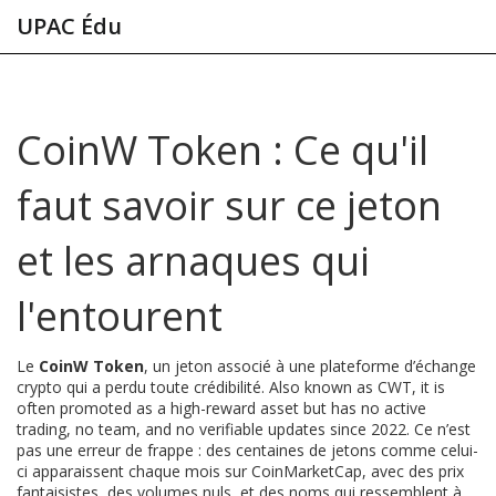
UPAC Édu
CoinW Token : Ce qu'il
faut savoir sur ce jeton
et les arnaques qui
l'entourent
Le
CoinW Token
,
un jeton associé à une plateforme d’échange
crypto qui a perdu toute crédibilité
. Also known as
CWT
, it is
often promoted as a high-reward asset but has no active
trading, no team, and no verifiable updates since 2022.
Ce n’est
pas une erreur de frappe : des centaines de jetons comme celui-
ci apparaissent chaque mois sur CoinMarketCap, avec des prix
fantaisistes, des volumes nuls, et des noms qui ressemblent à