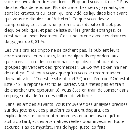
vous essayez de retirer vos fonds. Et quand vous le faites ? Plus
de site. Plus de réponse. Plus de trace. Les seuls gagnants, ce
sont les créateurs du jeton, qui ont vidé les liquidités bien avant
que vous ne cliquiez sur "Acheter". Ce que vous devez
comprendre, c’est que si un jeton n’a pas de site officiel, pas
d’équipe publique, et pas de liste sur les grands échanges, ce
n’est pas un investissement. C’est une loterie avec des chances
de gagner de 0,01 %.
Les vrais projets crypto ne se cachent pas. Ils publient leurs
code sources, leurs audits, leurs équipes. Ils répondent aux
questions. Ils ont des communautés qui discutent, pas des
groupes qui vendent des "promesses". Le CoinW Token n’a rien
de tout ça. Et si vous voyez quelqu’un vous le recommander,
demandez-lui : "Où est le site officiel ? Qui est l’équipe ? Où est-il
listé ?" Si la réponse est floue, partez. Vous n’êtes pas en train
de chercher une opportunité. Vous êtes en train de tomber dans
un piège qui a déjà eu des milliers de victimes.
Dans les articles suivants, vous trouverez des analyses précises
sur des jetons et des plateformes qui ont disparu, des
explications sur comment repérer les arnaques avant qu’il ne
soit trop tard, et des alternatives réelles pour investir en toute
sécurité. Pas de mystère. Pas de hype. Juste les faits.