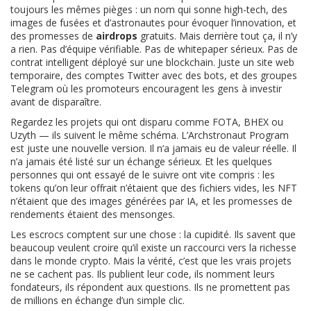
toujours les mêmes pièges : un nom qui sonne high-tech, des
images de fusées et d’astronautes pour évoquer l’innovation, et
des promesses de
airdrops
gratuits. Mais derrière tout ça, il n’y
a rien. Pas d’équipe vérifiable. Pas de whitepaper sérieux. Pas de
contrat intelligent déployé sur une blockchain. Juste un site web
temporaire, des comptes Twitter avec des bots, et des groupes
Telegram où les promoteurs encouragent les gens à investir
avant de disparaître.
Regardez les projets qui ont disparu comme FOTA, BHEX ou
Uzyth — ils suivent le même schéma. L’Archstronaut Program
est juste une nouvelle version. Il n’a jamais eu de valeur réelle. Il
n’a jamais été listé sur un échange sérieux. Et les quelques
personnes qui ont essayé de le suivre ont vite compris : les
tokens qu’on leur offrait n’étaient que des fichiers vides, les NFT
n’étaient que des images générées par IA, et les promesses de
rendements étaient des mensonges.
Les escrocs comptent sur une chose : la cupidité. Ils savent que
beaucoup veulent croire qu’il existe un raccourci vers la richesse
dans le monde crypto. Mais la vérité, c’est que les vrais projets
ne se cachent pas. Ils publient leur code, ils nomment leurs
fondateurs, ils répondent aux questions. Ils ne promettent pas
de millions en échange d’un simple clic.