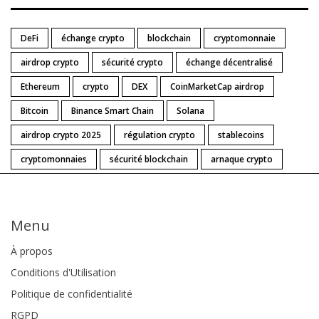
DeFi
échange crypto
blockchain
cryptomonnaie
airdrop crypto
sécurité crypto
échange décentralisé
Ethereum
crypto
DEX
CoinMarketCap airdrop
Bitcoin
Binance Smart Chain
Solana
airdrop crypto 2025
régulation crypto
stablecoins
cryptomonnaies
sécurité blockchain
arnaque crypto
Menu
À propos
Conditions d'Utilisation
Politique de confidentialité
RGPD