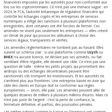
financières imposées par les autorités pour non-conformité aux
lois sur les cryptomonnaies
. Ce n’est pas une menace vague : en
2024, le
FCA
,
l’autorité britannique de régulation financière qui
contrôle les échanges crypto et les entreprises de services
numériques
a infligé des sanctions à plusieurs plateformes non
enregistrées, dont certaines ont été forcées de fermer. Ces
amendes ne visent pas seulement les entreprises — elles créent
un climat de peur qui pousse les utilisateurs à choisir des
services légaux, transparents et vérifiés.
Les amendes réglementaires ne tombent pas au hasard. Elles
suivent un schéma clair : si une plateforme comme
Uzyth
ou
BHEX
n’a aucune licence, ne déclare pas ses activités, ou fait
semblant d’être régulée, elle devient une cible. Ce n’est pas une
question de taille : même les petits projets qui promettent des
airdrops ou des échanges décentralisés peuvent être
sanctionnés s’ils trompent les investisseurs. Et les autorités ne
s’arrêtent plus aux frontières. Une entreprise basée en Asie qui
cible des clients en Europe doit se conformer aux règles
européennes — sinon, elle paie. Les amendes peuvent aller de
quelques dizaines de milliers à plusieurs millions d’euros. Mais ce
n’est pas juste de l’argent : c’est la perte de confiance, la
fermeture définitive, et parfois, des poursuites pénales.
Les petites nations comme la Suisse ou Singapour ont compris