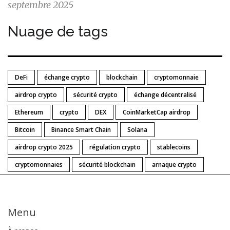
septembre 2025
Nuage de tags
DeFi
échange crypto
blockchain
cryptomonnaie
airdrop crypto
sécurité crypto
échange décentralisé
Ethereum
crypto
DEX
CoinMarketCap airdrop
Bitcoin
Binance Smart Chain
Solana
airdrop crypto 2025
régulation crypto
stablecoins
cryptomonnaies
sécurité blockchain
arnaque crypto
Menu