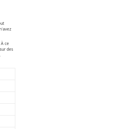
out
n'avez
 À ce
sur des
.