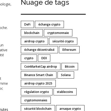
Nuage de tags
nologie,
DeFi
échange crypto
oche.
blockchain
cryptomonnaie
airdrop crypto
sécurité crypto
'un
ative
échange décentralisé
Ethereum
ité
crypto
DEX
CoinMarketCap airdrop
Bitcoin
Binance Smart Chain
Solana
t
comme
airdrop crypto 2025
oc
régulation crypto
stablecoins
cryptomonnaies
sécurité blockchain
arnaque crypto
nutes