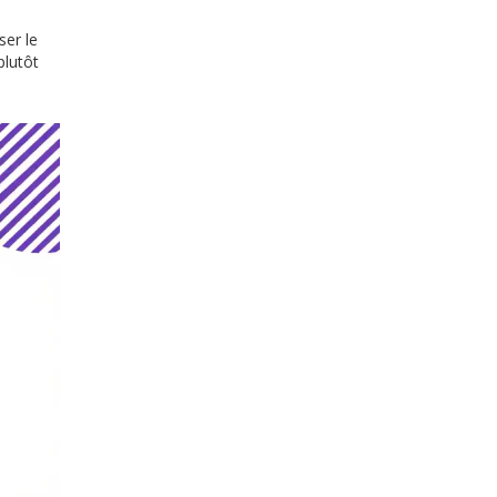
ser le
plutôt