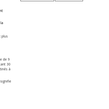
nt
 la
 plus
xe de 9
tant 30
tinés à
 signifie