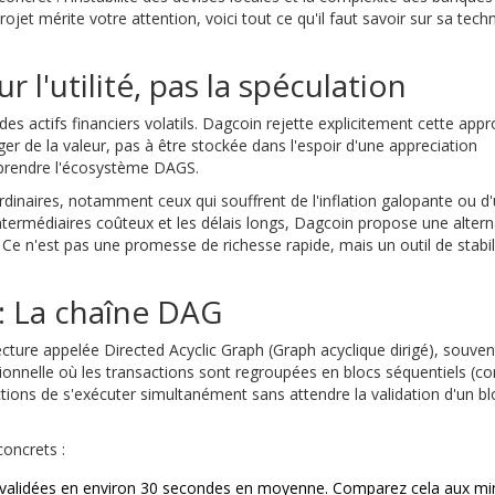
ojet mérite votre attention, voici tout ce qu'il faut savoir sur sa tech
 l'utilité, pas la spéculation
 actifs financiers volatils. Dagcoin rejette explicitement cette appr
er de la valeur, pas à être stockée dans l'espoir d'une appreciation
omprendre l'écosystème DAGS.
ordinaires, notamment ceux qui souffrent de l'inflation galopante ou d
intermédiaires coûteux et les délais longs, Dagcoin propose une altern
. Ce n'est pas une promesse de richesse rapide, mais un outil de stabil
: La chaîne DAG
ecture appelée
Directed Acyclic Graph
(
Graph acyclique dirigé
), souven
tionnelle où les transactions sont regroupées en blocs séquentiels (
tions de s'exécuter simultanément sans attendre la validation d'un bl
concrets :
 validées en environ 30 secondes en moyenne. Comparez cela aux mi