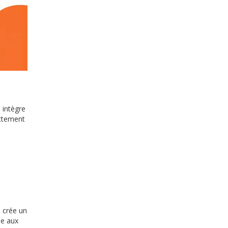
 intègre
ectement
l crée un
le aux