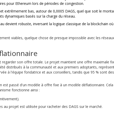
ires pour Ethereum lors de périodes de congestion.
e et extrêmement bas, autour de 0,0005 DAGS, quel que soit le monta
ments dynamiques basés sur la charge du réseau.
seau devient robuste, inversant la logique classique de la blockchain où
ement viables, quelque chose de presque impossible avec les réseaux
lationnaire
t regarder son offre totale. Le projet maintient une offre maximale fi
jà été distribués à la communauté et aux premiers adoptants, représen
ervée à l'équipe fondatrice et aux conseillers, tandis que 95 % sont des
n est passé d'un modèle à offre fixe à un modèle
déflationnaire
. Cela
anisme fonctionne ainsi :
nitivement).
ées au projet est utilisée pour racheter des DAGS sur le marché.